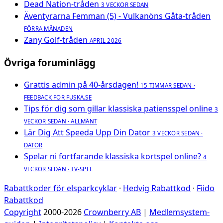
Dead Nation-tråden
3 VECKOR SEDAN
Äventyrarna Femman (5) - Vulkanöns Gåta-tråden
FÖRRA MÅNADEN
Zany Golf-tråden
APRIL 2026
Övriga foruminlägg
Grattis admin på 40-årsdagen!
15 TIMMAR SEDAN ·
FEEDBACK FÖR FUSKA.SE
Tips för dig som gillar klassiska patiensspel online
3
VECKOR SEDAN · ALLMÄNT
Lär Dig Att Speeda Upp Din Dator
3 VECKOR SEDAN ·
DATOR
Spelar ni fortfarande klassiska kortspel online?
4
VECKOR SEDAN · TV-SPEL
Rabattkoder för elsparkcyklar
·
Hedvig Rabattkod
·
Fiido
Rabattkod
Copyright
2000-2026
Crownberry AB
|
Medlemsystem-