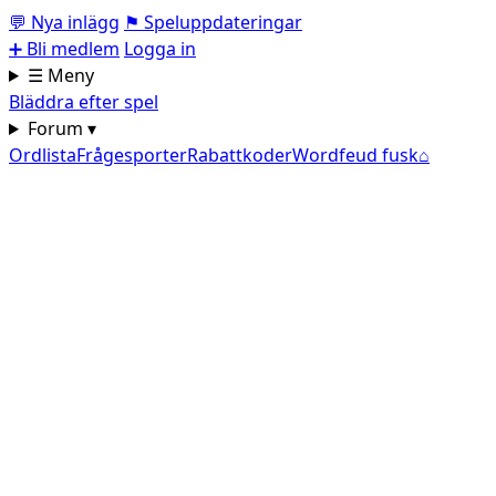
💬
Nya inlägg
⚑
Speluppdateringar
➕
Bli medlem
Logga in
☰ Meny
Bläddra efter spel
Forum ▾
Ordlista
Frågesporter
Rabattkoder
Wordfeud fusk
⌂