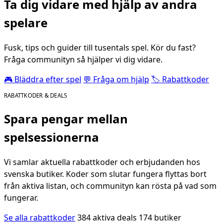
Ta dig vidare med hjälp av andra
spelare
Fusk, tips och guider till tusentals spel. Kör du fast?
Fråga communityn så hjälper vi dig vidare.
🎮 Bläddra efter spel
💬 Fråga om hjälp
🏷️ Rabattkoder
RABATTKODER & DEALS
Spara pengar mellan
spelsessionerna
Vi samlar aktuella rabattkoder och erbjudanden hos
svenska butiker. Koder som slutar fungera flyttas bort
från aktiva listan, och communityn kan rösta på vad som
fungerar.
Se alla rabattkoder
384 aktiva deals
174 butiker