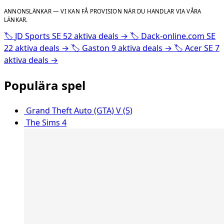
ANNONSLÄNKAR — VI KAN FÅ PROVISION NÄR DU HANDLAR VIA VÅRA
LÄNKAR.
🏷️
JD Sports SE
52 aktiva deals
→
🏷️
Dack-online.com SE
22 aktiva deals
→
🏷️
Gaston
9 aktiva deals
→
🏷️
Acer SE
7
aktiva deals
→
Populära spel
Grand Theft Auto (GTA) V (5)
The Sims 4