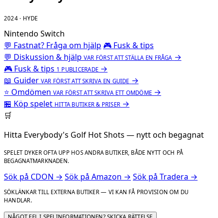
2024 · HYDE
Nintendo Switch
💬 Fastnat? Fråga om hjälp
🎮 Fusk & tips
💬
Diskussion & hjälp
→
VAR FÖRST ATT STÄLLA EN FRÅGA
🎮
Fusk & tips
→
1 PUBLICERADE
📖
Guider
→
VAR FÖRST ATT SKRIVA EN GUIDE
⭐
Omdömen
→
VAR FÖRST ATT SKRIVA ETT OMDÖME
🏪
Köp spelet
→
HITTA BUTIKER & PRISER
🛒
Hitta Everybody's Golf Hot Shots — nytt och begagnat
SPELET DYKER OFTA UPP HOS ANDRA BUTIKER, BÅDE NYTT OCH PÅ
BEGAGNATMARKNADEN.
Sök på CDON →
Sök på Amazon →
Sök på Tradera →
SÖKLÄNKAR TILL EXTERNA BUTIKER — VI KAN FÅ PROVISION OM DU
HANDLAR.
NÅGOT FEL I SPELINFORMATIONEN? SKICKA RÄTTELSE