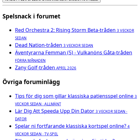
Spelsnack i forumet
Red Orchestra 2: Rising Storm Beta-tråden
3 VECKOR
SEDAN
Dead Nation-tråden
3 VECKOR SEDAN
Äventyrarna Femman (5) - Vulkanöns Gåta-tråden
FÖRRA MÅNADEN
Zany Golf-tråden
APRIL 2026
Övriga foruminlägg
Tips för dig som gillar klassiska patiensspel online
3
VECKOR SEDAN · ALLMÄNT
Lär Dig Att Speeda Upp Din Dator
3 VECKOR SEDAN ·
DATOR
Spelar ni fortfarande klassiska kortspel online?
4
VECKOR SEDAN · TV-SPEL