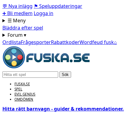
💬
Nya inlägg
⚑
Speluppdateringar
➕
Bli medlem
Logga in
☰ Meny
Bläddra efter spel
Forum ▾
Ordlista
Frågesporter
Rabattkoder
Wordfeud fusk
⌂
Sök
FUSKA.SE
SPEL
EVIL GENIUS
OMDÖMEN
Hitta rätt barnvagn - guider & rekommendationer.