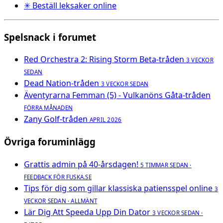
✳ Beställ leksaker online
Spelsnack i forumet
Red Orchestra 2: Rising Storm Beta-tråden
3 VECKOR
SEDAN
Dead Nation-tråden
3 VECKOR SEDAN
Äventyrarna Femman (5) - Vulkanöns Gåta-tråden
FÖRRA MÅNADEN
Zany Golf-tråden
APRIL 2026
Övriga foruminlägg
Grattis admin på 40-årsdagen!
5 TIMMAR SEDAN ·
FEEDBACK FÖR FUSKA.SE
Tips för dig som gillar klassiska patiensspel online
3
VECKOR SEDAN · ALLMÄNT
Lär Dig Att Speeda Upp Din Dator
3 VECKOR SEDAN ·