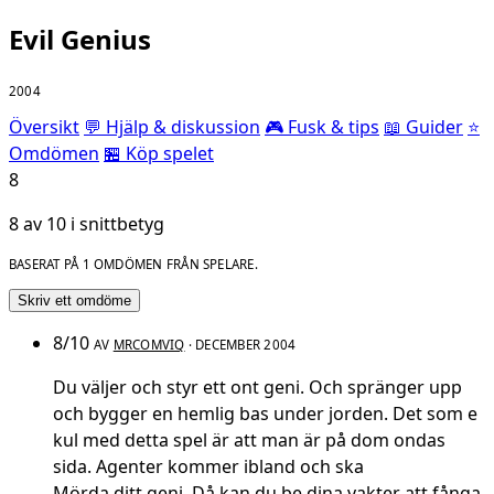
Evil Genius
2004
Översikt
💬 Hjälp & diskussion
🎮 Fusk & tips
📖 Guider
⭐
Omdömen
🏪 Köp spelet
8
8 av 10 i snittbetyg
BASERAT PÅ 1 OMDÖMEN FRÅN SPELARE.
Skriv ett omdöme
8/10
AV
MRCOMVIQ
· DECEMBER 2004
Du väljer och styr ett ont geni. Och spränger upp
och bygger en hemlig bas under jorden. Det som e
kul med detta spel är att man är på dom ondas
sida. Agenter kommer ibland och ska
Mörda ditt geni. Då kan du be dina vakter att fånga