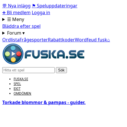
💬
Nya inlägg
⚑
Speluppdateringar
➕
Bli medlem
Logga in
☰ Meny
Bläddra efter spel
Forum ▾
Ordlista
Frågesporter
Rabattkoder
Wordfeud fusk
⌂
Sök
FUSKA.SE
SPEL
EXIT
OMDÖMEN
Torkade blommor & pampas - guider.