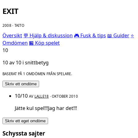
EXIT
2008 · TAITO
Översikt
💬 Hjälp & diskussion
🎮 Fusk & tips
📖 Guider
⭐
Omdömen
🏪 Köp spelet
10
10 av 10 i snittbetyg
BASERAT PÅ 1 OMDÖMEN FRÅN SPELARE.
Skriv ett omdöme
10/10
AV
LALLE18
· OKTOBER 2010
Jätte kul spel!!!Jag har det!!!
Skriv ett eget omdöme
Schyssta sajter