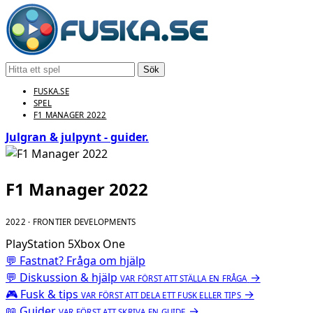
Sök
FUSKA.SE
SPEL
F1 MANAGER 2022
Julgran & julpynt - guider.
F1 Manager 2022
2022 · FRONTIER DEVELOPMENTS
PlayStation 5
Xbox One
💬 Fastnat? Fråga om hjälp
💬
Diskussion & hjälp
→
VAR FÖRST ATT STÄLLA EN FRÅGA
🎮
Fusk & tips
→
VAR FÖRST ATT DELA ETT FUSK ELLER TIPS
📖
Guider
→
VAR FÖRST ATT SKRIVA EN GUIDE