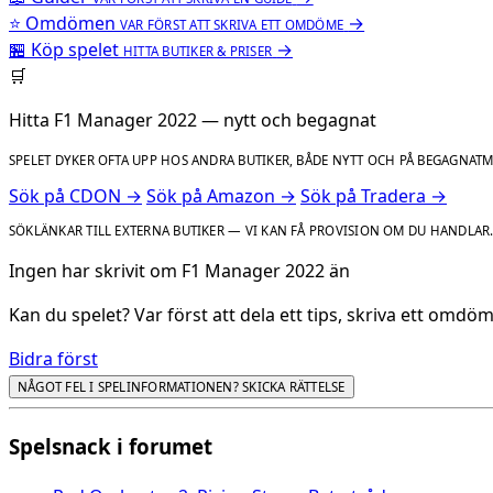
⭐
Omdömen
→
VAR FÖRST ATT SKRIVA ETT OMDÖME
🏪
Köp spelet
→
HITTA BUTIKER & PRISER
🛒
Hitta F1 Manager 2022 — nytt och begagnat
SPELET DYKER OFTA UPP HOS ANDRA BUTIKER, BÅDE NYTT OCH PÅ BEGAGNAT
Sök på CDON →
Sök på Amazon →
Sök på Tradera →
SÖKLÄNKAR TILL EXTERNA BUTIKER — VI KAN FÅ PROVISION OM DU HANDLAR
Ingen har skrivit om F1 Manager 2022 än
Kan du spelet? Var först att dela ett tips, skriva ett omd
Bidra först
NÅGOT FEL I SPELINFORMATIONEN? SKICKA RÄTTELSE
Spelsnack i forumet