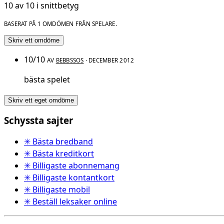
10 av 10 i snittbetyg
BASERAT PÅ 1 OMDÖMEN FRÅN SPELARE.
Skriv ett omdöme
10/10
AV
BEBBSSOS
· DECEMBER 2012
bästa spelet
Skriv ett eget omdöme
Schyssta sajter
✳ Bästa bredband
✳ Bästa kreditkort
✳ Billigaste abonnemang
✳ Billigaste kontantkort
✳ Billigaste mobil
✳ Beställ leksaker online