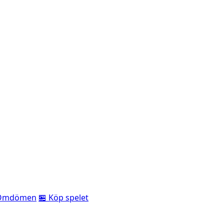
Omdömen
🏪 Köp spelet