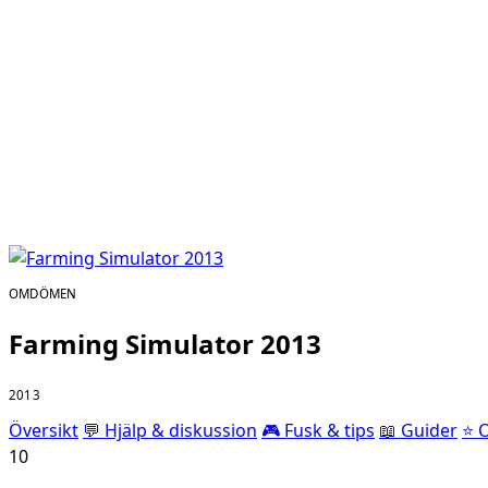
OMDÖMEN
Farming Simulator 2013
2013
Översikt
💬 Hjälp & diskussion
🎮 Fusk & tips
📖 Guider
⭐ 
10