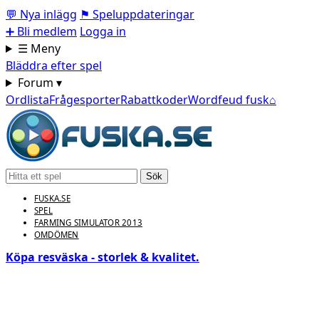
💬
Nya inlägg
⚑
Speluppdateringar
➕
Bli medlem
Logga in
☰ Meny
Bläddra efter spel
Forum ▾
Ordlista
Frågesporter
Rabattkoder
Wordfeud fusk
⌂
Sök
FUSKA.SE
SPEL
FARMING SIMULATOR 2013
OMDÖMEN
Köpa resväska - storlek & kvalitet.