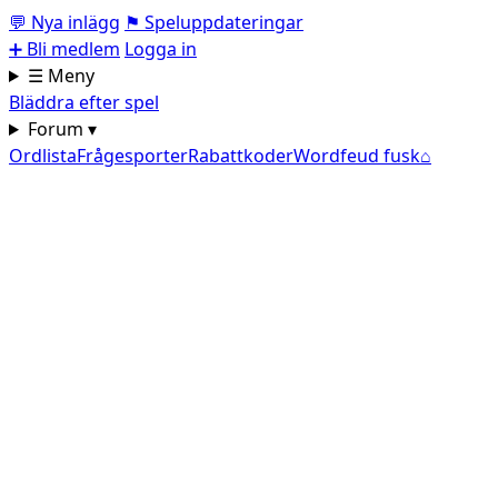
💬
Nya inlägg
⚑
Speluppdateringar
➕
Bli medlem
Logga in
☰ Meny
Bläddra efter spel
Forum ▾
Ordlista
Frågesporter
Rabattkoder
Wordfeud fusk
⌂