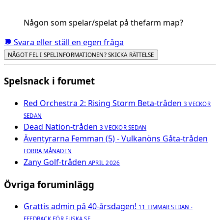
Någon som spelar/spelat på thefarm map?
💬 Svara eller ställ en egen fråga
NÅGOT FEL I SPELINFORMATIONEN? SKICKA RÄTTELSE
Spelsnack i forumet
Red Orchestra 2: Rising Storm Beta-tråden
3 VECKOR
SEDAN
Dead Nation-tråden
3 VECKOR SEDAN
Äventyrarna Femman (5) - Vulkanöns Gåta-tråden
FÖRRA MÅNADEN
Zany Golf-tråden
APRIL 2026
Övriga foruminlägg
Grattis admin på 40-årsdagen!
11 TIMMAR SEDAN ·
FEEDBACK FÖR FUSKA.SE