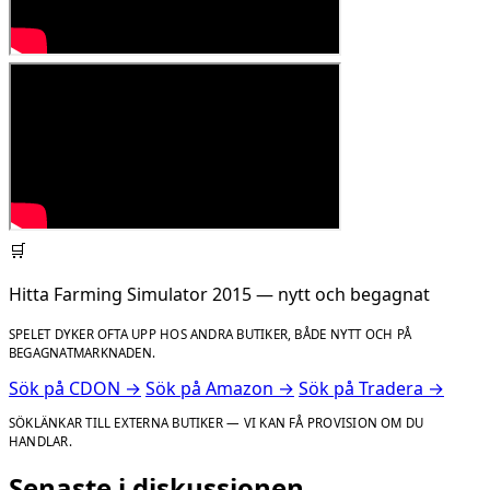
🛒
Hitta Farming Simulator 2015 — nytt och begagnat
SPELET DYKER OFTA UPP HOS ANDRA BUTIKER, BÅDE NYTT OCH PÅ
BEGAGNATMARKNADEN.
Sök på CDON →
Sök på Amazon →
Sök på Tradera →
SÖKLÄNKAR TILL EXTERNA BUTIKER — VI KAN FÅ PROVISION OM DU
HANDLAR.
Senaste i diskussionen