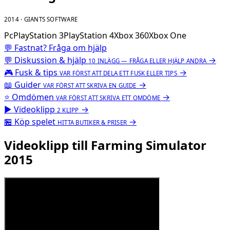
2014 · GIANTS SOFTWARE
Pc
PlayStation 3
PlayStation 4
Xbox 360
Xbox One
💬 Fastnat? Fråga om hjälp
💬
Diskussion & hjälp
→
10 INLÄGG — FRÅGA ELLER HJÄLP ANDRA
🎮
Fusk & tips
→
VAR FÖRST ATT DELA ETT FUSK ELLER TIPS
📖
Guider
→
VAR FÖRST ATT SKRIVA EN GUIDE
⭐
Omdömen
→
VAR FÖRST ATT SKRIVA ETT OMDÖME
▶
Videoklipp
→
2 KLIPP
🏪
Köp spelet
→
HITTA BUTIKER & PRISER
Videoklipp till Farming Simulator
2015