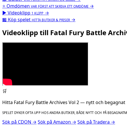
⭐
Omdömen
→
VAR FÖRST ATT SKRIVA ETT OMDÖME
▶
Videoklipp
→
1 KLIPP
🏪
Köp spelet
→
HITTA BUTIKER & PRISER
Videoklipp till Fatal Fury Battle Archi
🛒
Hitta Fatal Fury Battle Archives Vol 2 — nytt och begagnat
SPELET DYKER OFTA UPP HOS ANDRA BUTIKER, BÅDE NYTT OCH PÅ BEGAGNAT
Sök på CDON →
Sök på Amazon →
Sök på Tradera →