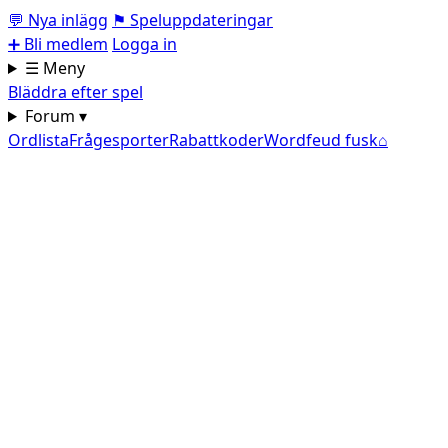
💬
Nya inlägg
⚑
Speluppdateringar
➕
Bli medlem
Logga in
☰ Meny
Bläddra efter spel
Forum ▾
Ordlista
Frågesporter
Rabattkoder
Wordfeud fusk
⌂