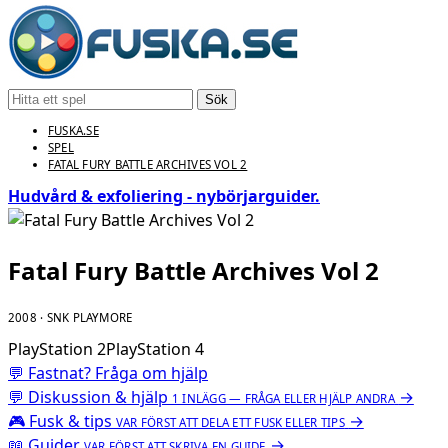
Sök
FUSKA.SE
SPEL
FATAL FURY BATTLE ARCHIVES VOL 2
Hudvård & exfoliering - nybörjarguider.
Fatal Fury Battle Archives Vol 2
2008 · SNK PLAYMORE
PlayStation 2
PlayStation 4
💬 Fastnat? Fråga om hjälp
💬
Diskussion & hjälp
→
1 INLÄGG — FRÅGA ELLER HJÄLP ANDRA
🎮
Fusk & tips
→
VAR FÖRST ATT DELA ETT FUSK ELLER TIPS
📖
Guider
→
VAR FÖRST ATT SKRIVA EN GUIDE