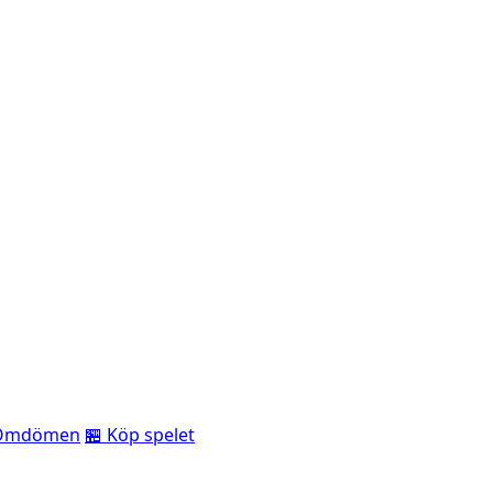
Omdömen
🏪 Köp spelet