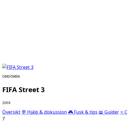
OMDÖMEN
FIFA Street 3
2008
Översikt
💬 Hjälp & diskussion
🎮 Fusk & tips
📖 Guider
⭐ 
7