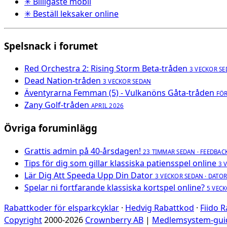
✳ Billigaste mobil
✳ Beställ leksaker online
Spelsnack i forumet
Red Orchestra 2: Rising Storm Beta-tråden
3 VECKOR S
Dead Nation-tråden
3 VECKOR SEDAN
Äventyrarna Femman (5) - Vulkanöns Gåta-tråden
FÖ
Zany Golf-tråden
APRIL 2026
Övriga foruminlägg
Grattis admin på 40-årsdagen!
23 TIMMAR SEDAN · FEEDBACK
Tips för dig som gillar klassiska patiensspel online
3 
Lär Dig Att Speeda Upp Din Dator
3 VECKOR SEDAN · DATO
Spelar ni fortfarande klassiska kortspel online?
5 VECK
Rabattkoder för elsparkcyklar
·
Hedvig Rabattkod
·
Fiido 
Copyright
2000-2026
Crownberry AB
|
Medlemsystem-gui