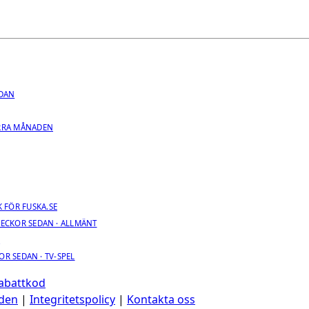
EDAN
RRA MÅNADEN
 FÖR FUSKA.SE
VECKOR SEDAN · ALLMÄNT
R
OR SEDAN · TV-SPEL
Rabattkod
den
|
Integritetspolicy
|
Kontakta oss