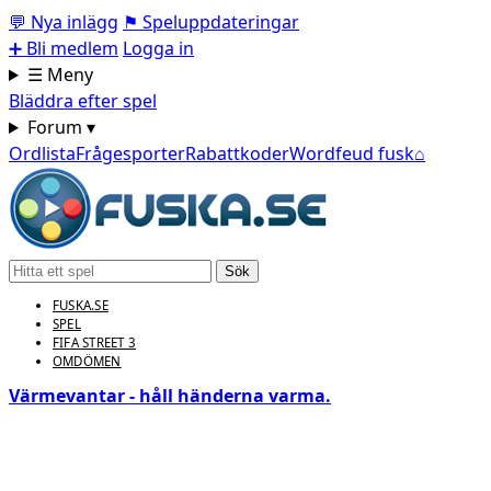
💬
Nya inlägg
⚑
Speluppdateringar
➕
Bli medlem
Logga in
☰ Meny
Bläddra efter spel
Forum ▾
Ordlista
Frågesporter
Rabattkoder
Wordfeud fusk
⌂
Sök
FUSKA.SE
SPEL
FIFA STREET 3
OMDÖMEN
Värmevantar - håll händerna varma.