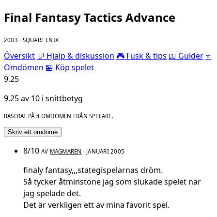
Final Fantasy Tactics Advance
2003 · SQUARE ENIX
Översikt
💬 Hjälp & diskussion
🎮 Fusk & tips
📖 Guider
⭐
Omdömen
🏪 Köp spelet
9.25
9.25 av 10 i snittbetyg
BASERAT PÅ 4 OMDÖMEN FRÅN SPELARE.
Skriv ett omdöme
8/10
AV
MAGMAREN
· JANUARI 2005
finaly fantasy,,,stategispelarnas dröm.
Så tycker åtminstone jag som slukade spelet när
jag spelade det.
Det är verkligen ett av mina favorit spel.