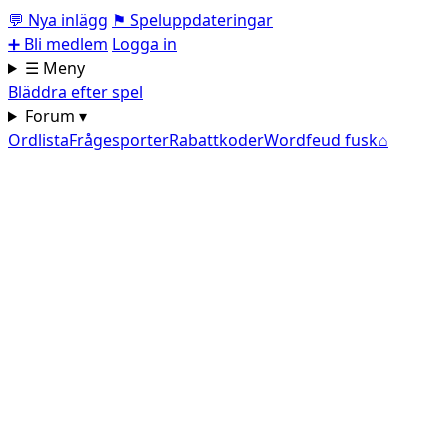
💬
Nya inlägg
⚑
Speluppdateringar
➕
Bli medlem
Logga in
☰ Meny
Bläddra efter spel
Forum ▾
Ordlista
Frågesporter
Rabattkoder
Wordfeud fusk
⌂