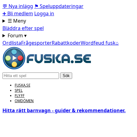
💬
Nya inlägg
⚑
Speluppdateringar
➕
Bli medlem
Logga in
☰ Meny
Bläddra efter spel
Forum ▾
Ordlista
Frågesporter
Rabattkoder
Wordfeud fusk
⌂
Sök
FUSKA.SE
SPEL
FLYFF
OMDÖMEN
Hitta rätt barnvagn - guider & rekommendationer.