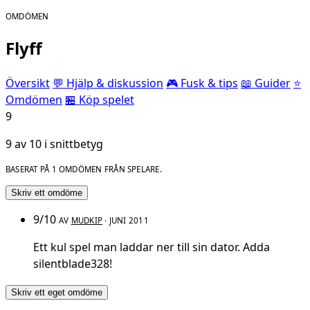
OMDÖMEN
Flyff
Översikt
💬 Hjälp & diskussion
🎮 Fusk & tips
📖 Guider
⭐
Omdömen
🏪 Köp spelet
9
9 av 10 i snittbetyg
BASERAT PÅ 1 OMDÖMEN FRÅN SPELARE.
Skriv ett omdöme
9/10
AV
MUDKIP
· JUNI 2011
Ett kul spel man laddar ner till sin dator. Adda
silentblade328!
Skriv ett eget omdöme