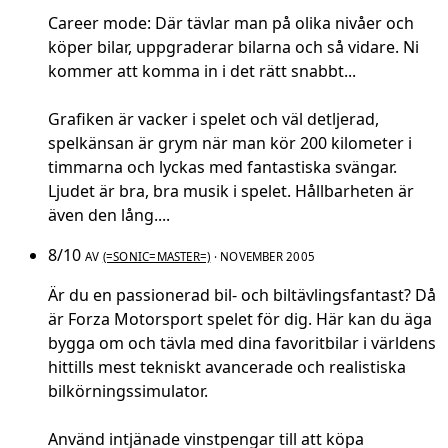
Career mode: Där tävlar man på olika nivåer och
köper bilar, uppgraderar bilarna och så vidare. Ni
kommer att komma in i det rätt snabbt...
Grafiken är vacker i spelet och väl detljerad,
spelkänsan är grym när man kör 200 kilometer i
timmarna och lyckas med fantastiska svängar.
Ljudet är bra, bra musik i spelet. Hållbarheten är
även den lång....
8/10
AV
(=SONIC=MASTER=)
· NOVEMBER 2005
Är du en passionerad bil- och biltävlingsfantast? Då
är Forza Motorsport spelet för dig. Här kan du äga
bygga om och tävla med dina favoritbilar i världens
hittills mest tekniskt avancerade och realistiska
bilkörningssimulator.
Använd intjänade vinstpengar till att köpa