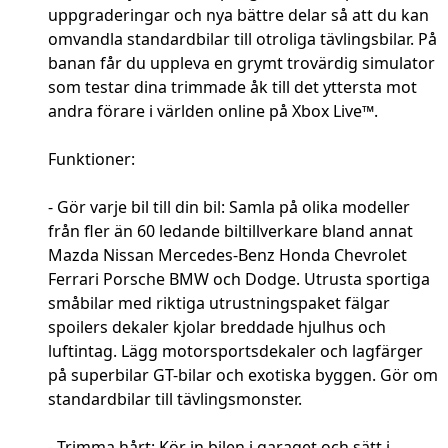
uppgraderingar och nya bättre delar så att du kan
omvandla standardbilar till otroliga tävlingsbilar. På
banan får du uppleva en grymt trovärdig simulator
som testar dina trimmade åk till det yttersta mot
andra förare i världen online på Xbox Live™.
Funktioner:
- Gör varje bil till din bil: Samla på olika modeller
från fler än 60 ledande biltillverkare bland annat
Mazda Nissan Mercedes-Benz Honda Chevrolet
Ferrari Porsche BMW och Dodge. Utrusta sportiga
småbilar med riktiga utrustningspaket fälgar
spoilers dekaler kjolar breddade hjulhus och
luftintag. Lägg motorsportsdekaler och lagfärger
på superbilar GT-bilar och exotiska byggen. Gör om
standardbilar till tävlingsmonster.
- Trimma hårt: Kör in bilen i garaget och sätt i