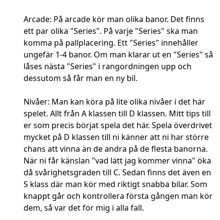
Arcade: På arcade kör man olika banor. Det finns
ett par olika "Series". På varje "Series" ska man
komma på pallplacering. Ett "Series" innehåller
ungefär 1-4 banor. Om man klarar ut en "Series" så
låses nästa "Series" i rangordningen upp och
dessutom så får man en ny bil.
Nivåer: Man kan köra på lite olika nivåer i det här
spelet. Allt från A klassen till D klassen. Mitt tips till
er som precis börjat spela det här. Spela överdrivet
mycket på D klassen till ni känner att ni har större
chans att vinna än de andra på de flesta banorna.
När ni får känslan "vad lätt jag kommer vinna" öka
då svårighetsgraden till C. Sedan finns det även en
S klass där man kör med riktigt snabba bilar. Som
knappt går och kontrollera första gången man kör
dem, så var det för mig i alla fall.