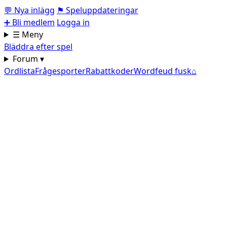
💬
Nya inlägg
⚑
Speluppdateringar
➕
Bli medlem
Logga in
☰ Meny
Bläddra efter spel
Forum ▾
Ordlista
Frågesporter
Rabattkoder
Wordfeud fusk
⌂