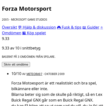
Forza Motorsport
2005 · MICROSOFT GAME STUDIOS
Översikt
💬 Hjälp & diskussion
🎮 Fusk & tips
📖 Guider
⭐
Omdömen
🏪 Köp spelet
9.33
9.33 av 10 i snittbetyg
BASERAT PÅ 3 OMDÖMEN FRÅN SPELARE.
Skriv ett omdöme
10/10
AV
METEORA97
· OKTOBER 2009
Forza Motoesport är ett realistiskt och bra spel,
bilkännare eller inte.
Bilarna beter sig som de skulle på riktigt, så en t.ex
Buick Regal GNX går som en Buick Regal GNX.
du kan få bilen att se ut som vad du vill, du är fri att