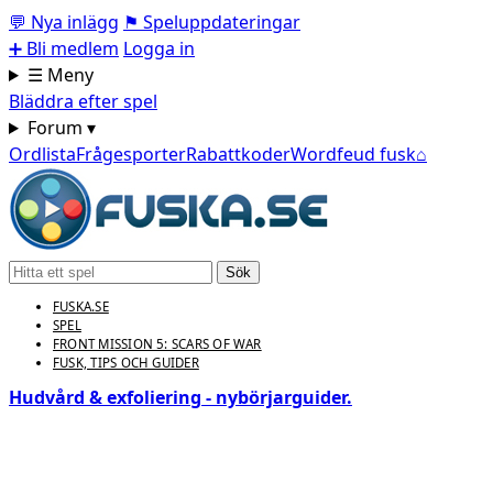
💬
Nya inlägg
⚑
Speluppdateringar
➕
Bli medlem
Logga in
☰ Meny
Bläddra efter spel
Forum ▾
Ordlista
Frågesporter
Rabattkoder
Wordfeud fusk
⌂
Sök
FUSKA.SE
SPEL
FRONT MISSION 5: SCARS OF WAR
FUSK, TIPS OCH GUIDER
Hudvård & exfoliering - nybörjarguider.