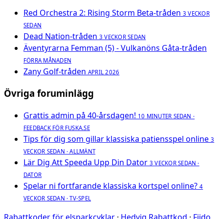
Red Orchestra 2: Rising Storm Beta-tråden
3 VECKOR
SEDAN
Dead Nation-tråden
3 VECKOR SEDAN
Äventyrarna Femman (5) - Vulkanöns Gåta-tråden
FÖRRA MÅNADEN
Zany Golf-tråden
APRIL 2026
Övriga foruminlägg
Grattis admin på 40-årsdagen!
10 MINUTER SEDAN ·
FEEDBACK FÖR FUSKA.SE
Tips för dig som gillar klassiska patiensspel online
3
VECKOR SEDAN · ALLMÄNT
Lär Dig Att Speeda Upp Din Dator
3 VECKOR SEDAN ·
DATOR
Spelar ni fortfarande klassiska kortspel online?
4
VECKOR SEDAN · TV-SPEL
Rabattkoder för elsparkcyklar
·
Hedvig Rabattkod
·
Fiido