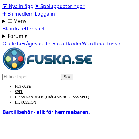
💬
Nya inlägg
⚑
Speluppdateringar
➕
Bli medlem
Logga in
☰ Meny
Bläddra efter spel
Forum ▾
Ordlista
Frågesporter
Rabattkoder
Wordfeud fusk
⌂
Sök
FUSKA.SE
SPEL
GISSA KÄNDISEN (FRÅGESPORT GISSA SPEL)
DISKUSSION
Bartillbehör - allt för hemmabaren.