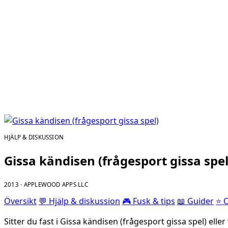
HJÄLP & DISKUSSION
Gissa kändisen (frågesport gissa spel
2013 · APPLEWOOD APPS LLC
Översikt
💬 Hjälp & diskussion
🎮 Fusk & tips
📖 Guider
⭐ 
Sitter du fast i Gissa kändisen (frågesport gissa spel) elle