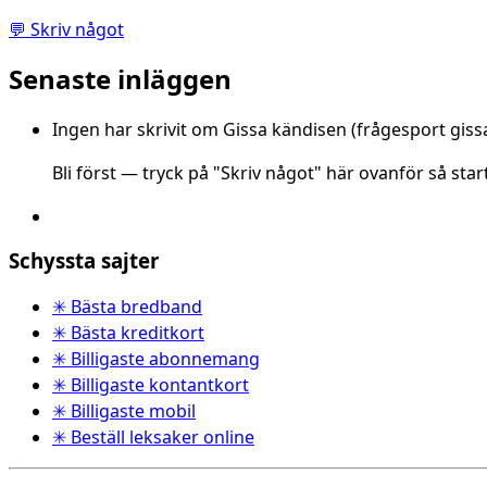
💬 Skriv något
Senaste inläggen
Ingen har skrivit om Gissa kändisen (frågesport giss
Bli först — tryck på "Skriv något" här ovanför så star
Schyssta sajter
✳ Bästa bredband
✳ Bästa kreditkort
✳ Billigaste abonnemang
✳ Billigaste kontantkort
✳ Billigaste mobil
✳ Beställ leksaker online