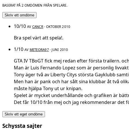
BASERAT PÅ 2 OMDÖMEN FRÅN SPELARE.
Skriv ett omdöme
10/10
AV
CANCR
· OKTOBER 2010
Bra spel värt att spela!.
1/10
AV
METEORA97
· JUNI 2010
GTA IV TBoGT fick mej redan efter första trailern. och
Man är Luis Fernando Lopez som är personlig livvakt 
Tony äger två av Liberty Citys största Gayklubb samt
Men han är pank och har sålt sina klubbar åt två ol
måste hjälpa Tony ut ur knipan.
Spelet är mycket underhållande och grafiken är bättr
Det får 10/10 från mej och jag rekommenderar det för
Skriv ett eget omdöme
Schyssta sajter