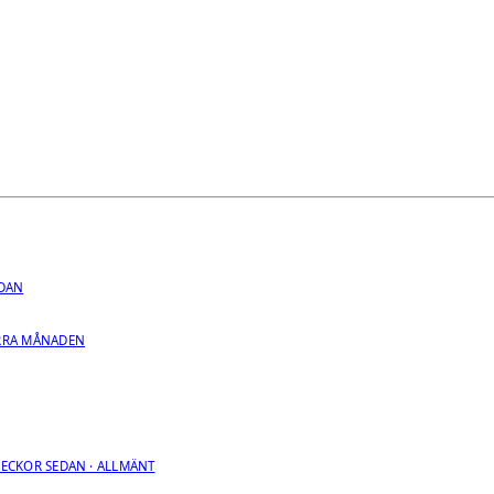
EDAN
RRA MÅNADEN
VECKOR SEDAN · ALLMÄNT
R