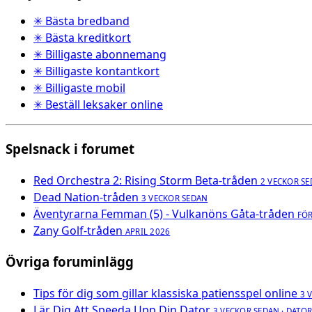
✳ Bästa bredband
✳ Bästa kreditkort
✳ Billigaste abonnemang
✳ Billigaste kontantkort
✳ Billigaste mobil
✳ Beställ leksaker online
Spelsnack i forumet
Red Orchestra 2: Rising Storm Beta-tråden
2 VECKOR S
Dead Nation-tråden
3 VECKOR SEDAN
Äventyrarna Femman (5) - Vulkanöns Gåta-tråden
FÖ
Zany Golf-tråden
APRIL 2026
Övriga foruminlägg
Tips för dig som gillar klassiska patiensspel online
3 
Lär Dig Att Speeda Upp Din Dator
3 VECKOR SEDAN · DATO