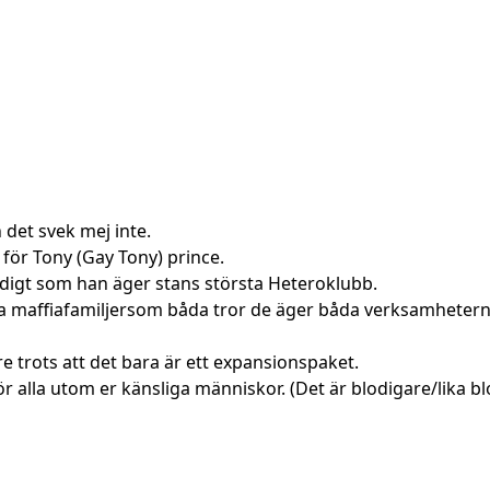
 det svek mej inte.
för Tony (Gay Tony) prince.
idigt som han äger stans största Heteroklubb.
ika maffiafamiljersom båda tror de äger båda verksamhetern
e trots att det bara är ett expansionspaket.
 alla utom er känsliga människor. (Det är blodigare/lika b