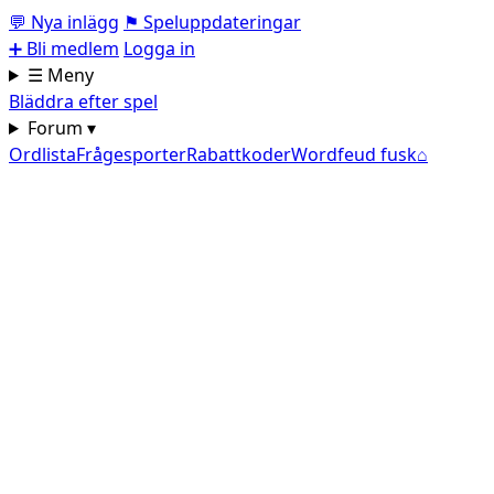
💬
Nya inlägg
⚑
Speluppdateringar
➕
Bli medlem
Logga in
☰ Meny
Bläddra efter spel
Forum ▾
Ordlista
Frågesporter
Rabattkoder
Wordfeud fusk
⌂