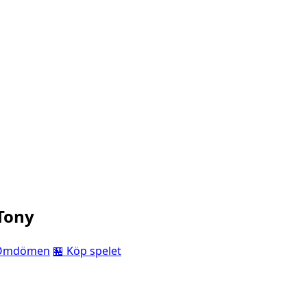
 Tony
Omdömen
🏪 Köp spelet