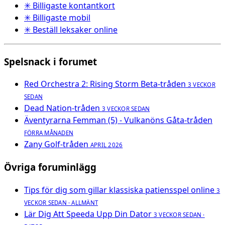
✳ Billigaste kontantkort
✳ Billigaste mobil
✳ Beställ leksaker online
Spelsnack i forumet
Red Orchestra 2: Rising Storm Beta-tråden
3 VECKOR
SEDAN
Dead Nation-tråden
3 VECKOR SEDAN
Äventyrarna Femman (5) - Vulkanöns Gåta-tråden
FÖRRA MÅNADEN
Zany Golf-tråden
APRIL 2026
Övriga foruminlägg
Tips för dig som gillar klassiska patiensspel online
3
VECKOR SEDAN · ALLMÄNT
Lär Dig Att Speeda Upp Din Dator
3 VECKOR SEDAN ·