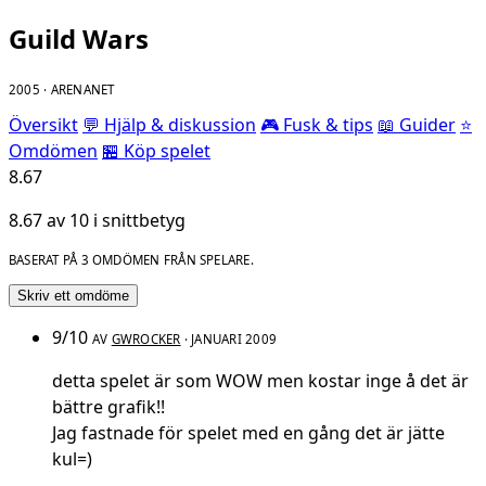
Guild Wars
2005 · ARENANET
Översikt
💬 Hjälp & diskussion
🎮 Fusk & tips
📖 Guider
⭐
Omdömen
🏪 Köp spelet
8.67
8.67 av 10 i snittbetyg
BASERAT PÅ 3 OMDÖMEN FRÅN SPELARE.
Skriv ett omdöme
9/10
AV
GWROCKER
· JANUARI 2009
detta spelet är som WOW men kostar inge å det är
bättre grafik!!
Jag fastnade för spelet med en gång det är jätte
kul=)