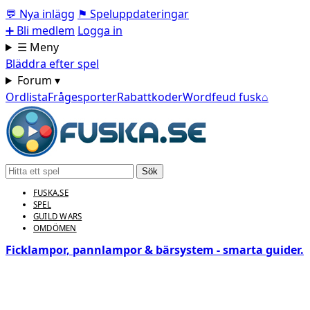
💬
Nya inlägg
⚑
Speluppdateringar
➕
Bli medlem
Logga in
☰ Meny
Bläddra efter spel
Forum ▾
Ordlista
Frågesporter
Rabattkoder
Wordfeud fusk
⌂
Sök
FUSKA.SE
SPEL
GUILD WARS
OMDÖMEN
Ficklampor, pannlampor & bärsystem - smarta guider.