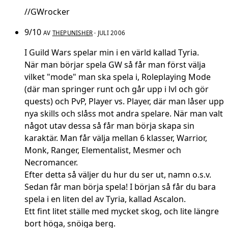
//GWrocker
9/10
AV
THEPUNISHER
· JULI 2006
I Guild Wars spelar min i en värld kallad Tyria.
När man börjar spela GW så får man först välja
vilket "mode" man ska spela i, Roleplaying Mode
(där man springer runt och går upp i lvl och gör
quests) och PvP, Player vs. Player, där man låser upp
nya skills och slåss mot andra spelare. När man valt
något utav dessa så får man börja skapa sin
karaktär. Man får välja mellan 6 klasser, Warrior,
Monk, Ranger, Elementalist, Mesmer och
Necromancer.
Efter detta så väljer du hur du ser ut, namn o.s.v.
Sedan får man börja spela! I början så får du bara
spela i en liten del av Tyria, kallad Ascalon.
Ett fint litet ställe med mycket skog, och lite längre
bort höga, snöiga berg.