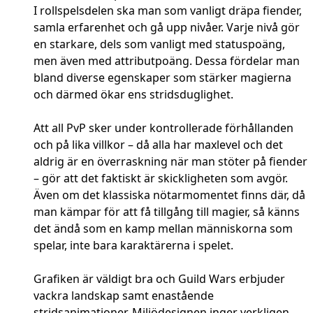
I rollspelsdelen ska man som vanligt dräpa fiender,
samla erfarenhet och gå upp nivåer. Varje nivå gör
en starkare, dels som vanligt med statuspoäng,
men även med attributpoäng. Dessa fördelar man
bland diverse egenskaper som stärker magierna
och därmed ökar ens stridsduglighet.
Att all PvP sker under kontrollerade förhållanden
och på lika villkor – då alla har maxlevel och det
aldrig är en överraskning när man stöter på fiender
– gör att det faktiskt är skickligheten som avgör.
Även om det klassiska nötarmomentet finns där, då
man kämpar för att få tillgång till magier, så känns
det ändå som en kamp mellan människorna som
spelar, inte bara karaktärerna i spelet.
Grafiken är väldigt bra och Guild Wars erbjuder
vackra landskap samt enastående
stridsanimationer. Miljödesignen inger verkligen