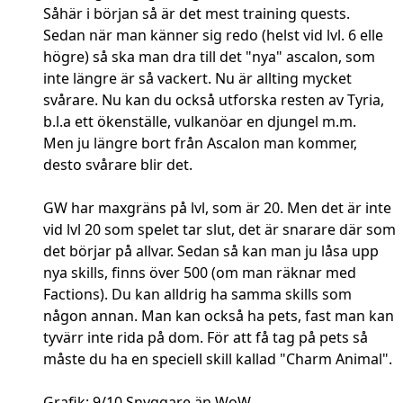
Såhär i början så är det mest training quests.
Sedan när man känner sig redo (helst vid lvl. 6 elle
högre) så ska man dra till det "nya" ascalon, som
inte längre är så vackert. Nu är allting mycket
svårare. Nu kan du också utforska resten av Tyria,
b.l.a ett ökenställe, vulkanöar en djungel m.m.
Men ju längre bort från Ascalon man kommer,
desto svårare blir det.
GW har maxgräns på lvl, som är 20. Men det är inte
vid lvl 20 som spelet tar slut, det är snarare där som
det börjar på allvar. Sedan så kan man ju låsa upp
nya skills, finns över 500 (om man räknar med
Factions). Du kan alldrig ha samma skills som
någon annan. Man kan också ha pets, fast man kan
tyvärr inte rida på dom. För att få tag på pets så
måste du ha en speciell skill kallad "Charm Animal".
Grafik: 9/10 Snyggare än WoW