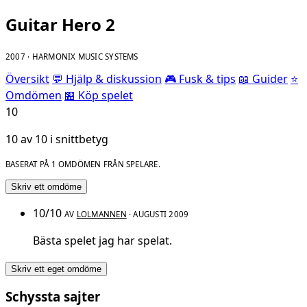
Guitar Hero 2
2007 · HARMONIX MUSIC SYSTEMS
Översikt
💬 Hjälp & diskussion
🎮 Fusk & tips
📖 Guider
⭐
Omdömen
🏪 Köp spelet
10
10 av 10 i snittbetyg
BASERAT PÅ 1 OMDÖMEN FRÅN SPELARE.
Skriv ett omdöme
10/10
AV
LOLMANNEN
· AUGUSTI 2009
Bästa spelet jag har spelat.
Skriv ett eget omdöme
Schyssta sajter