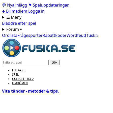
💬
Nya inlägg
⚑
Speluppdateringar
➕
Bli medlem
Logga in
☰ Meny
Bläddra efter spel
Forum ▾
Ordlista
Frågesporter
Rabattkoder
Wordfeud fusk
⌂
Sök
FUSKA.SE
SPEL
GUITAR HERO 2
OMDÖMEN
Vita tänder - metoder & tips.