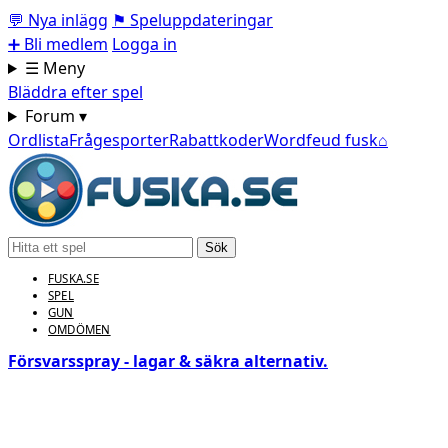
💬
Nya inlägg
⚑
Speluppdateringar
➕
Bli medlem
Logga in
☰ Meny
Bläddra efter spel
Forum ▾
Ordlista
Frågesporter
Rabattkoder
Wordfeud fusk
⌂
Sök
FUSKA.SE
SPEL
GUN
OMDÖMEN
Försvarsspray - lagar & säkra alternativ.