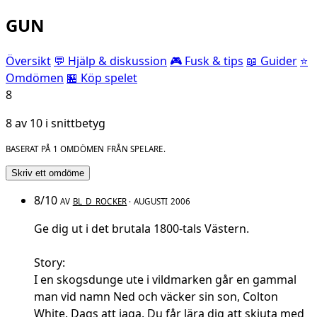
GUN
Översikt
💬 Hjälp & diskussion
🎮 Fusk & tips
📖 Guider
⭐
Omdömen
🏪 Köp spelet
8
8 av 10 i snittbetyg
BASERAT PÅ 1 OMDÖMEN FRÅN SPELARE.
Skriv ett omdöme
8/10
AV
BL_D_ROCKER
· AUGUSTI 2006
Ge dig ut i det brutala 1800-tals Västern.
Story:
I en skogsdunge ute i vildmarken går en gammal
man vid namn Ned och väcker sin son, Colton
White. Dags att jaga. Du får lära dig att skjuta med