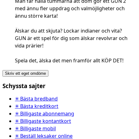
Man får hålla tummarna att dom gör ett GUN 2
med ännu fler uppdrag och valmöjligheter och
ännu större karta!
Älskar du att skjuta? Lockar indianer och vita?
GUN är ett spel för dig som älskar revolvrar och
vida prärier!
Spela det, älska det men framför allt KÖP DET!
Skriv ett eget omdöme
Schyssta sajter
✳ Bästa bredband
✳ Bästa kreditkort
✳ Billigaste abonnemang
✳ Billigaste kontantkort
✳ Billigaste mobil
✳ Beställ leksaker online