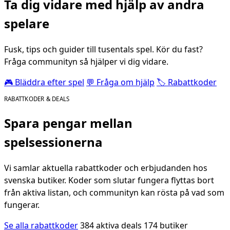
Ta dig vidare med hjälp av andra
spelare
Fusk, tips och guider till tusentals spel. Kör du fast?
Fråga communityn så hjälper vi dig vidare.
🎮 Bläddra efter spel
💬 Fråga om hjälp
🏷️ Rabattkoder
RABATTKODER & DEALS
Spara pengar mellan
spelsessionerna
Vi samlar aktuella rabattkoder och erbjudanden hos
svenska butiker. Koder som slutar fungera flyttas bort
från aktiva listan, och communityn kan rösta på vad som
fungerar.
Se alla rabattkoder
384 aktiva deals
174 butiker