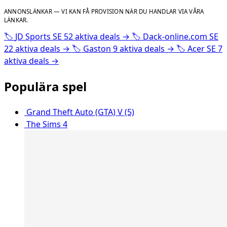
ANNONSLÄNKAR — VI KAN FÅ PROVISION NÄR DU HANDLAR VIA VÅRA
LÄNKAR.
🏷️
JD Sports SE
52 aktiva deals
→
🏷️
Dack-online.com SE
22 aktiva deals
→
🏷️
Gaston
9 aktiva deals
→
🏷️
Acer SE
7
aktiva deals
→
Populära spel
Grand Theft Auto (GTA) V (5)
The Sims 4