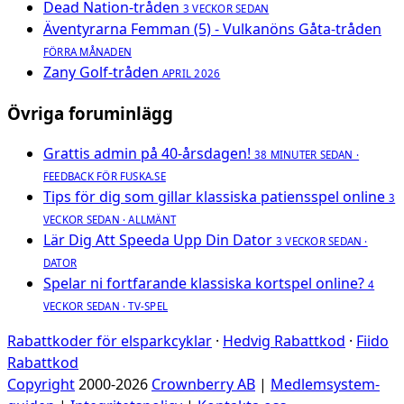
Dead Nation-tråden
3 VECKOR SEDAN
Äventyrarna Femman (5) - Vulkanöns Gåta-tråden
FÖRRA MÅNADEN
Zany Golf-tråden
APRIL 2026
Övriga foruminlägg
Grattis admin på 40-årsdagen!
38 MINUTER SEDAN ·
FEEDBACK FÖR FUSKA.SE
Tips för dig som gillar klassiska patiensspel online
3
VECKOR SEDAN · ALLMÄNT
Lär Dig Att Speeda Upp Din Dator
3 VECKOR SEDAN ·
DATOR
Spelar ni fortfarande klassiska kortspel online?
4
VECKOR SEDAN · TV-SPEL
Rabattkoder för elsparkcyklar
·
Hedvig Rabattkod
·
Fiido
Rabattkod
Copyright
2000-2026
Crownberry AB
|
Medlemsystem-