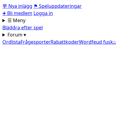
💬
Nya inlägg
⚑
Speluppdateringar
➕
Bli medlem
Logga in
☰ Meny
Bläddra efter spel
Forum ▾
Ordlista
Frågesporter
Rabattkoder
Wordfeud fusk
⌂