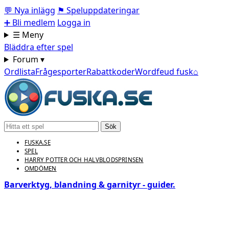
💬
Nya inlägg
⚑
Speluppdateringar
➕
Bli medlem
Logga in
☰ Meny
Bläddra efter spel
Forum ▾
Ordlista
Frågesporter
Rabattkoder
Wordfeud fusk
⌂
Sök
FUSKA.SE
SPEL
HARRY POTTER OCH HALVBLODSPRINSEN
OMDÖMEN
Barverktyg, blandning & garnityr - guider.