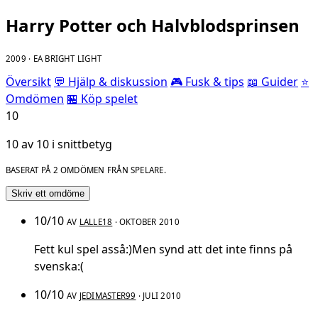
Harry Potter och Halvblodsprinsen
2009 · EA BRIGHT LIGHT
Översikt
💬 Hjälp & diskussion
🎮 Fusk & tips
📖 Guider
⭐
Omdömen
🏪 Köp spelet
10
10 av 10 i snittbetyg
BASERAT PÅ 2 OMDÖMEN FRÅN SPELARE.
Skriv ett omdöme
10/10
AV
LALLE18
· OKTOBER 2010
Fett kul spel asså:)Men synd att det inte finns på
svenska:(
10/10
AV
JEDIMASTER99
· JULI 2010