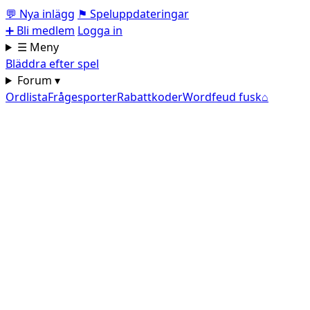
💬
Nya inlägg
⚑
Speluppdateringar
➕
Bli medlem
Logga in
☰ Meny
Bläddra efter spel
Forum ▾
Ordlista
Frågesporter
Rabattkoder
Wordfeud fusk
⌂