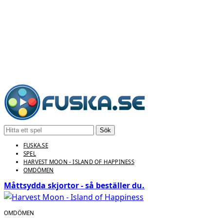
Sök
FUSKA.SE
SPEL
HARVEST MOON - ISLAND OF HAPPINESS
OMDÖMEN
Måttsydda skjortor - så beställer du.
OMDÖMEN