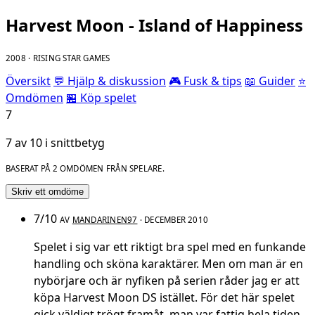
Harvest Moon - Island of Happiness
2008 · RISING STAR GAMES
Översikt
💬 Hjälp & diskussion
🎮 Fusk & tips
📖 Guider
⭐
Omdömen
🏪 Köp spelet
7
7 av 10 i snittbetyg
BASERAT PÅ 2 OMDÖMEN FRÅN SPELARE.
Skriv ett omdöme
7/10
AV
MANDARINEN97
· DECEMBER 2010
Spelet i sig var ett riktigt bra spel med en funkande
handling och sköna karaktärer. Men om man är en
nybörjare och är nyfiken på serien råder jag er att
köpa Harvest Moon DS istället. För det här spelet
gick väldigt trögt framåt, man var fattig hela tiden