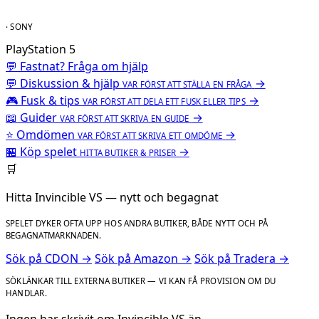
· SONY
PlayStation 5
💬 Fastnat? Fråga om hjälp
💬
Diskussion & hjälp
→
VAR FÖRST ATT STÄLLA EN FRÅGA
🎮
Fusk & tips
→
VAR FÖRST ATT DELA ETT FUSK ELLER TIPS
📖
Guider
→
VAR FÖRST ATT SKRIVA EN GUIDE
⭐
Omdömen
→
VAR FÖRST ATT SKRIVA ETT OMDÖME
🏪
Köp spelet
→
HITTA BUTIKER & PRISER
🛒
Hitta Invincible VS — nytt och begagnat
SPELET DYKER OFTA UPP HOS ANDRA BUTIKER, BÅDE NYTT OCH PÅ
BEGAGNATMARKNADEN.
Sök på CDON →
Sök på Amazon →
Sök på Tradera →
SÖKLÄNKAR TILL EXTERNA BUTIKER — VI KAN FÅ PROVISION OM DU
HANDLAR.