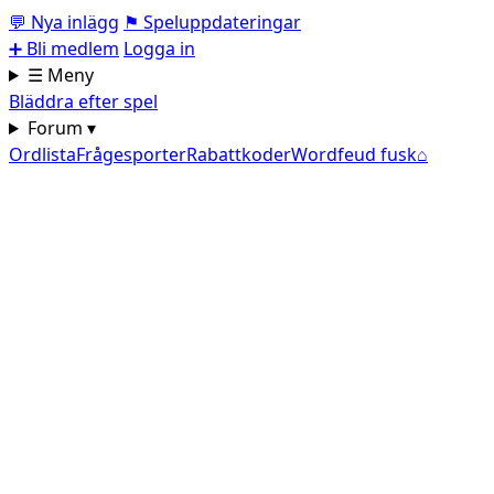
💬
Nya inlägg
⚑
Speluppdateringar
➕
Bli medlem
Logga in
☰ Meny
Bläddra efter spel
Forum ▾
Ordlista
Frågesporter
Rabattkoder
Wordfeud fusk
⌂