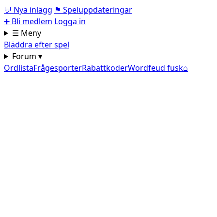
💬
Nya inlägg
⚑
Speluppdateringar
➕
Bli medlem
Logga in
☰ Meny
Bläddra efter spel
Forum ▾
Ordlista
Frågesporter
Rabattkoder
Wordfeud fusk
⌂