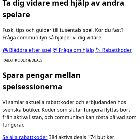
Ta dig vidare med hjälp av andra
spelare
Fusk, tips och guider till tusentals spel. Kör du fast?
Fråga communityn så hjälper vi dig vidare.
🎮 Bläddra efter spel
💬 Fråga om hjälp
🏷️ Rabattkoder
RABATTKODER & DEALS
Spara pengar mellan
spelsessionerna
Vi samlar aktuella rabattkoder och erbjudanden hos
svenska butiker. Koder som slutar fungera flyttas bort
från aktiva listan, och communityn kan rösta på vad som
fungerar.
Se alla rabattkoder
384 aktiva deals
174 butiker