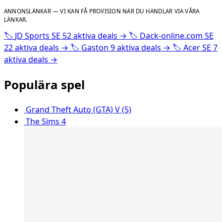
ANNONSLÄNKAR — VI KAN FÅ PROVISION NÄR DU HANDLAR VIA VÅRA
LÄNKAR.
🏷️
JD Sports SE
52 aktiva deals
→
🏷️
Dack-online.com SE
22 aktiva deals
→
🏷️
Gaston
9 aktiva deals
→
🏷️
Acer SE
7
aktiva deals
→
Populära spel
Grand Theft Auto (GTA) V (5)
The Sims 4