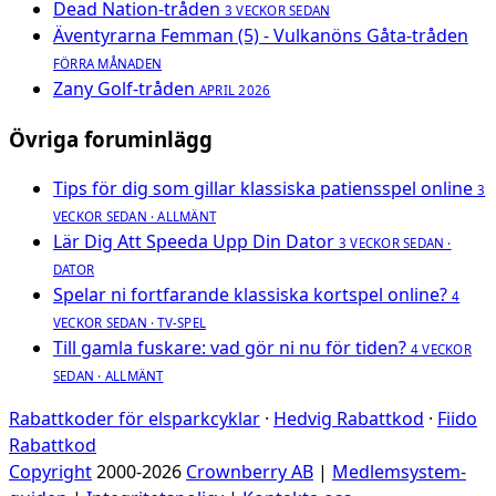
Dead Nation-tråden
3 VECKOR SEDAN
Äventyrarna Femman (5) - Vulkanöns Gåta-tråden
FÖRRA MÅNADEN
Zany Golf-tråden
APRIL 2026
Övriga foruminlägg
Tips för dig som gillar klassiska patiensspel online
3
VECKOR SEDAN · ALLMÄNT
Lär Dig Att Speeda Upp Din Dator
3 VECKOR SEDAN ·
DATOR
Spelar ni fortfarande klassiska kortspel online?
4
VECKOR SEDAN · TV-SPEL
Till gamla fuskare: vad gör ni nu för tiden?
4 VECKOR
SEDAN · ALLMÄNT
Rabattkoder för elsparkcyklar
·
Hedvig Rabattkod
·
Fiido
Rabattkod
Copyright
2000-2026
Crownberry AB
|
Medlemsystem-