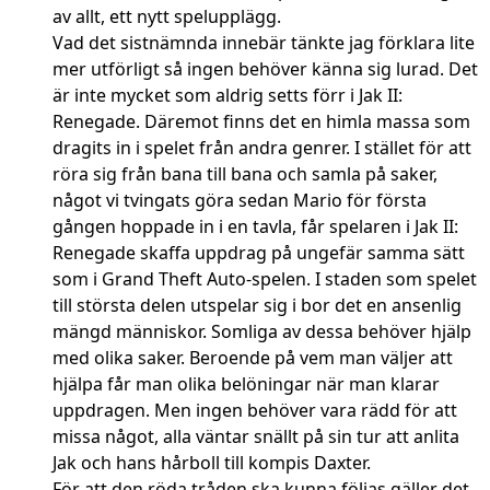
av allt, ett nytt spelupplägg.
Vad det sistnämnda innebär tänkte jag förklara lite
mer utförligt så ingen behöver känna sig lurad. Det
är inte mycket som aldrig setts förr i Jak II:
Renegade. Däremot finns det en himla massa som
dragits in i spelet från andra genrer. I stället för att
röra sig från bana till bana och samla på saker,
något vi tvingats göra sedan Mario för första
gången hoppade in i en tavla, får spelaren i Jak II:
Renegade skaffa uppdrag på ungefär samma sätt
som i Grand Theft Auto-spelen. I staden som spelet
till största delen utspelar sig i bor det en ansenlig
mängd människor. Somliga av dessa behöver hjälp
med olika saker. Beroende på vem man väljer att
hjälpa får man olika belöningar när man klarar
uppdragen. Men ingen behöver vara rädd för att
missa något, alla väntar snällt på sin tur att anlita
Jak och hans hårboll till kompis Daxter.
För att den röda tråden ska kunna följas gäller det