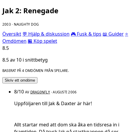
Jak 2: Renegade
2003 · NAUGHTY DOG
Översikt
💬 Hjälp & diskussion
🎮 Fusk & tips
📖 Guider
⭐
Omdömen
🏪 Köp spelet
8.5
8.5 av 10 i snittbetyg
BASERAT PÅ 4 OMDÖMEN FRÅN SPELARE.
Skriv ett omdöme
8/10
AV
DRAG0NFLY
· AUGUSTI 2006
Uppföljaren till Jak & Daxter är här!
Allt startar med att dom ska åka en tidsresa in i
framtiden. Då tryck Jak på startknappen då ser