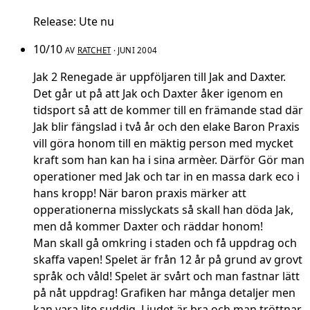
Release: Ute nu
10/10
AV
RATCHET
· JUNI 2004
Jak 2 Renegade är uppföljaren till Jak and Daxter.
Det går ut på att Jak och Daxter åker igenom en
tidsport så att de kommer till en främande stad där
Jak blir fängslad i två år och den elake Baron Praxis
vill göra honom till en mäktig person med mycket
kraft som han kan ha i sina armèer. Därför Gör man
operationer med Jak och tar in en massa dark eco i
hans kropp! När baron praxis märker att
opperationerna misslyckats så skall han döda Jak,
men då kommer Daxter och räddar honom!
Man skall gå omkring i staden och få uppdrag och
skaffa vapen! Spelet är från 12 år på grund av grovt
språk och våld! Spelet är svårt och man fastnar lätt
på nåt uppdrag! Grafiken har många detaljer men
kan vara lite suddig. Ljudet är bra och man tröttnar