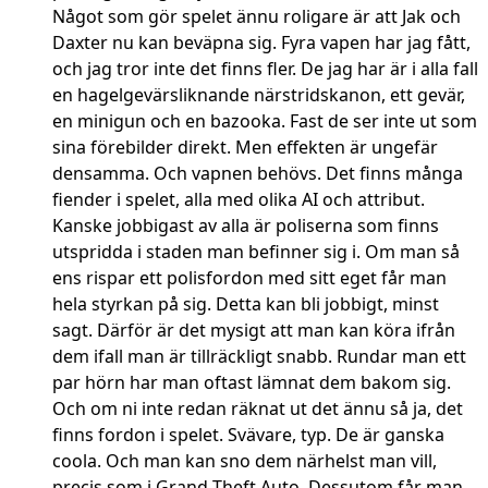
Något som gör spelet ännu roligare är att Jak och
Daxter nu kan beväpna sig. Fyra vapen har jag fått,
och jag tror inte det finns fler. De jag har är i alla fall
en hagelgevärsliknande närstridskanon, ett gevär,
en minigun och en bazooka. Fast de ser inte ut som
sina förebilder direkt. Men effekten är ungefär
densamma. Och vapnen behövs. Det finns många
fiender i spelet, alla med olika AI och attribut.
Kanske jobbigast av alla är poliserna som finns
utspridda i staden man befinner sig i. Om man så
ens rispar ett polisfordon med sitt eget får man
hela styrkan på sig. Detta kan bli jobbigt, minst
sagt. Därför är det mysigt att man kan köra ifrån
dem ifall man är tillräckligt snabb. Rundar man ett
par hörn har man oftast lämnat dem bakom sig.
Och om ni inte redan räknat ut det ännu så ja, det
finns fordon i spelet. Svävare, typ. De är ganska
coola. Och man kan sno dem närhelst man vill,
precis som i Grand Theft Auto. Dessutom får man