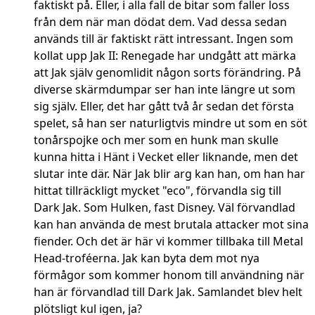
faktiskt på. Eller, i alla fall de bitar som faller loss
från dem när man dödat dem. Vad dessa sedan
används till är faktiskt rätt intressant. Ingen som
kollat upp Jak II: Renegade har undgått att märka
att Jak själv genomlidit någon sorts förändring. På
diverse skärmdumpar ser han inte längre ut som
sig själv. Eller, det har gått två år sedan det första
spelet, så han ser naturligtvis mindre ut som en söt
tonårspojke och mer som en hunk man skulle
kunna hitta i Hänt i Vecket eller liknande, men det
slutar inte där. När Jak blir arg kan han, om han har
hittat tillräckligt mycket "eco", förvandla sig till
Dark Jak. Som Hulken, fast Disney. Väl förvandlad
kan han använda de mest brutala attacker mot sina
fiender. Och det är här vi kommer tillbaka till Metal
Head-troféerna. Jak kan byta dem mot nya
förmågor som kommer honom till användning när
han är förvandlad till Dark Jak. Samlandet blev helt
plötsligt kul igen, ja?