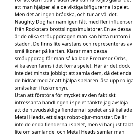
att man hjälper alla de viktiga bifigurerna i spelet.
Men det är ingen brådska, och tur är väl det.
Naughty Dog har nämligen fått med fler influenser
från Rockstars brottslingssimulatorer. En av dessa
är de olika ströuppdragen man kan hitta runtom i
staden. De finns lite varstans och representeras av
små ikoner på kartan. Klarar man dessa
småuppdrag får man så kallade Precursor Orbs,
vilka även fanns i det förra spelet. Här är det dock
inte det minsta jobbigt att samla dem, då det enda
de bidrar med är att hjälpa spelaren låsa upp roliga
småsaker i fuskmenyn.
Utan att förstöra för mycket av den faktiskt
intressanta handlingen i spelet tänkte jag avslöja
att de huvudsakliga fienderna i spelet är så kallade
Metal Heads, ett slags robot-djur-monster. De är
inte de enda fienderna i spelet, men vi har just talat
lite om samlande, och Metal Heads samlar man