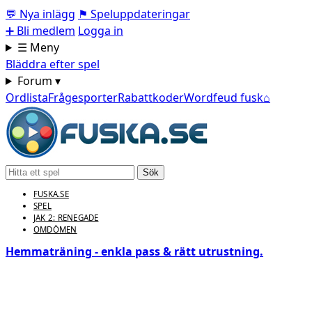
💬
Nya inlägg
⚑
Speluppdateringar
➕
Bli medlem
Logga in
☰ Meny
Bläddra efter spel
Forum ▾
Ordlista
Frågesporter
Rabattkoder
Wordfeud fusk
⌂
Sök
FUSKA.SE
SPEL
JAK 2: RENEGADE
OMDÖMEN
Hemmaträning - enkla pass & rätt utrustning.