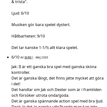
& trista".
Ljud: 6/10
Musiken gör bara spelet dystert.
Hållbarheten: 9/10
Det tar kanske 1-1/½ allt klara spelet.
6/10
AV
BURE^
· MAJ 2005
Jak: II är ett ganska bra spel med ganska sköna
kontroller.
Det är ganska långt, det finns jätte mycket att göra
i det!
Det handlar om Jak och Dexter som är i framtiden
och försöker utrota onda/goda.
Det är ganska spännande action spel med bra ljud.
Dock är det är ganska uttråkande man kan inte