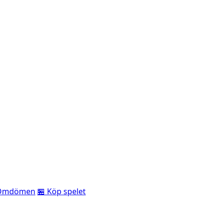
Omdömen
🏪 Köp spelet