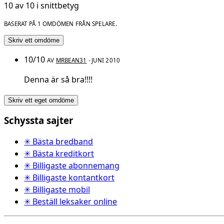
10 av 10 i snittbetyg
BASERAT PÅ 1 OMDÖMEN FRÅN SPELARE.
Skriv ett omdöme
10/10
AV
MRBEAN31
· JUNI 2010
Denna är så bra!!!!
Skriv ett eget omdöme
Schyssta sajter
✳ Bästa bredband
✳ Bästa kreditkort
✳ Billigaste abonnemang
✳ Billigaste kontantkort
✳ Billigaste mobil
✳ Beställ leksaker online