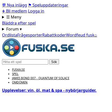
💬
Nya inlägg
⚑
Speluppdateringar
➕
Bli medlem
Logga in
☰ Meny
Bläddra efter spel
Forum ▾
Ordlista
Frågesporter
Rabattkoder
Wordfeud fusk
⌂
Sök
FUSKA.SE
SPEL
JAMES BOND 007 - QUANTUM OF SOLACE
OMDÖMEN
Upplevelser: vin, öl, mat & spa - nybörjarguider.