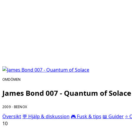
OMDÖMEN
James Bond 007 - Quantum of Solace
2009 · BEENOX
Översikt
💬 Hjälp & diskussion
🎮 Fusk & tips
📖 Guider
⭐ 
10