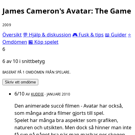
James Cameron's Avatar: The Game
2009
Översikt
💬 Hjälp & diskussion
🎮 Fusk & tips
📖 Guider
⭐
Omdömen
🏪 Köp spelet
6
6 av 10 i snittbetyg
BASERAT PÅ 1 OMDÖMEN FRÅN SPELARE.
Skriv ett omdöme
6/10
AV
KUDDIE
· JANUARI 2010
Den animerade succé filmen - Avatar har också,
som många andra filmer gjorts till spel.
Spelet har många bra aspekter som grafiken,
naturen och utsikten. Men dock så hinner man inte
få syn på något bra när man mashar ner skogen