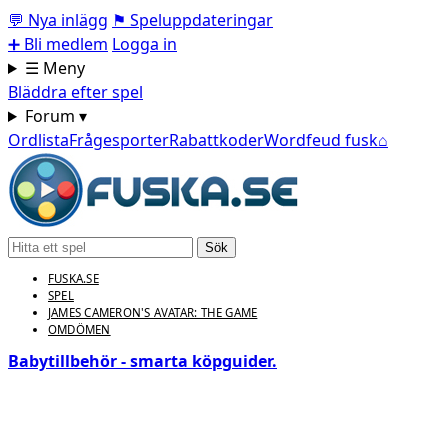
💬
Nya inlägg
⚑
Speluppdateringar
➕
Bli medlem
Logga in
☰ Meny
Bläddra efter spel
Forum ▾
Ordlista
Frågesporter
Rabattkoder
Wordfeud fusk
⌂
Sök
FUSKA.SE
SPEL
JAMES CAMERON'S AVATAR: THE GAME
OMDÖMEN
Babytillbehör - smarta köpguider.