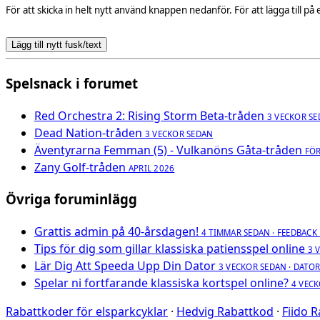
För att skicka in helt nytt använd knappen nedanför. För att lägga till 
Lägg till nytt fusk/text
Spelsnack i forumet
Red Orchestra 2: Rising Storm Beta-tråden
3 VECKOR S
Dead Nation-tråden
3 VECKOR SEDAN
Äventyrarna Femman (5) - Vulkanöns Gåta-tråden
FÖ
Zany Golf-tråden
APRIL 2026
Övriga foruminlägg
Grattis admin på 40-årsdagen!
4 TIMMAR SEDAN · FEEDBACK 
Tips för dig som gillar klassiska patiensspel online
3 
Lär Dig Att Speeda Upp Din Dator
3 VECKOR SEDAN · DATO
Spelar ni fortfarande klassiska kortspel online?
4 VECK
Rabattkoder för elsparkcyklar
·
Hedvig Rabattkod
·
Fiido 