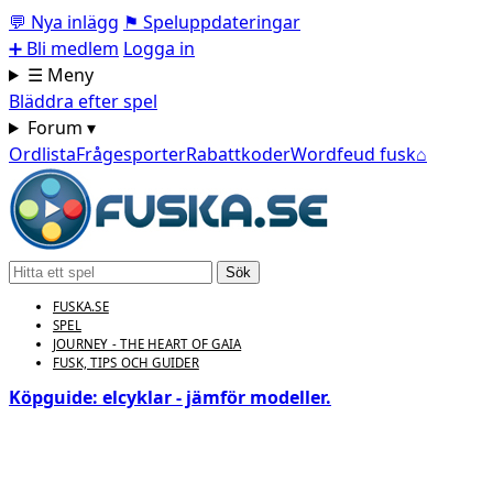
💬
Nya inlägg
⚑
Speluppdateringar
➕
Bli medlem
Logga in
☰ Meny
Bläddra efter spel
Forum ▾
Ordlista
Frågesporter
Rabattkoder
Wordfeud fusk
⌂
Sök
FUSKA.SE
SPEL
JOURNEY - THE HEART OF GAIA
FUSK, TIPS OCH GUIDER
Köpguide: elcyklar - jämför modeller.