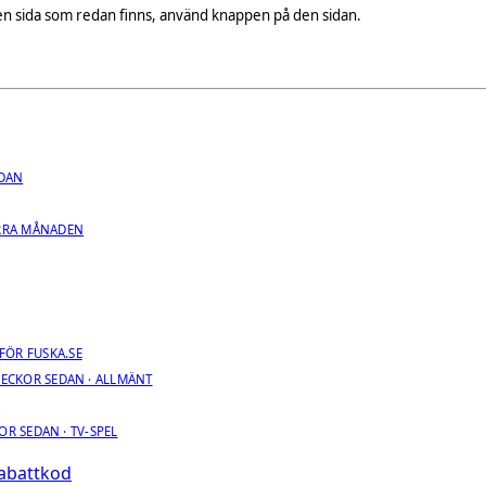
på en sida som redan finns, använd knappen på den sidan.
EDAN
RRA MÅNADEN
FÖR FUSKA.SE
VECKOR SEDAN · ALLMÄNT
R
OR SEDAN · TV-SPEL
Rabattkod