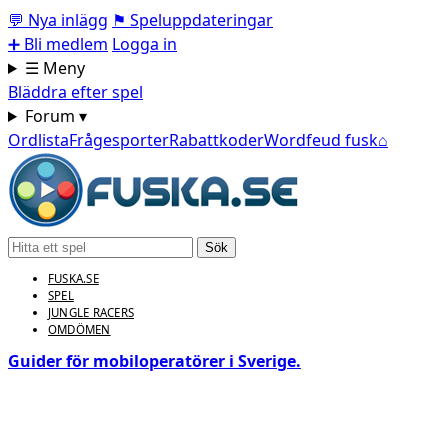
💬
Nya inlägg
⚑
Speluppdateringar
➕
Bli medlem
Logga in
☰ Meny
Bläddra efter spel
Forum ▾
Ordlista
Frågesporter
Rabattkoder
Wordfeud fusk
⌂
Sök
FUSKA.SE
SPEL
JUNGLE RACERS
OMDÖMEN
Guider för mobiloperatörer i Sverige.