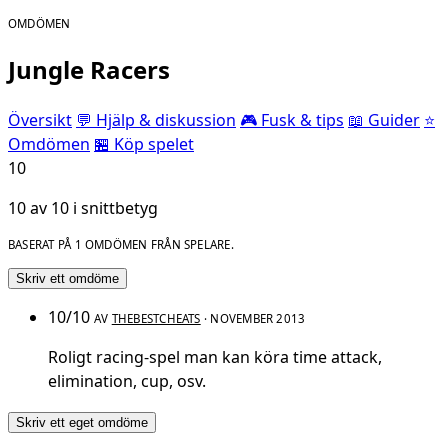
OMDÖMEN
Jungle Racers
Översikt
💬 Hjälp & diskussion
🎮 Fusk & tips
📖 Guider
⭐
Omdömen
🏪 Köp spelet
10
10 av 10 i snittbetyg
BASERAT PÅ 1 OMDÖMEN FRÅN SPELARE.
Skriv ett omdöme
10/10
AV
THEBESTCHEATS
· NOVEMBER 2013
Roligt racing-spel man kan köra time attack,
elimination, cup, osv.
Skriv ett eget omdöme