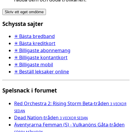
Skriv ett eget omdöme
Schyssta sajter
✳ Bästa bredband
✳ Bästa kreditkort
✳ Billigaste abonnemang
✳ Billigaste kontantkort
✳ Billigaste mobil
✳ Beställ leksaker online
Spelsnack i forumet
Red Orchestra 2: Rising Storm Beta-tråden
3 VECKOR
SEDAN
Dead Nation-tråden
3 VECKOR SEDAN
Äventyrarna Femman (5) - Vulkanöns Gåta-tråden