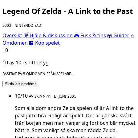
Legend Of Zelda - A Link to the Past
2002 · NINTENDO EAD
Översikt
💬 Hjälp & diskussion
🎮 Fusk & tips
📖 Guider
⭐
Omdömen
🏪 Köp spelet
10
10 av 10 i snittbetyg
BASERAT PÅ 5 OMDÖMEN FRÅN SPELARE.
Skriv ett omdöme
10/10
AV
SKINNPYTTE
· JUNI 2005
Som alla dom andra Zelda spelen så är A link to the
past jätte bra. Roligt är spelet. Det är ganska svårt
från början men man vänjer sig fort och blir mycket
bättre. Som vanligt så ska man rädda Zelda.
Ledaren av dom onda heter Vaati och är en