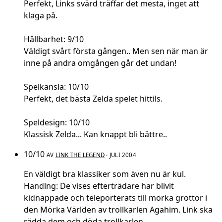
Perfekt, Links svärd träffar det mesta, inget att
klaga på.
Hållbarhet: 9/10
Väldigt svårt första gången.. Men sen när man är
inne på andra omgången går det undan!
Spelkänsla: 10/10
Perfekt, det bästa Zelda spelet hittils.
Speldesign: 10/10
Klassisk Zelda... Kan knappt bli bättre..
10/10
AV
LINK THE LEGEND
· JULI 2004
En väldigt bra klassiker som även nu är kul.
Handlng: De vises efterträdare har blivit
kidnappade och teleporterats till mörka grottor i
den Mörka Världen av trollkarlen Agahim. Link ska
rädda dem och döda trollkarlen.