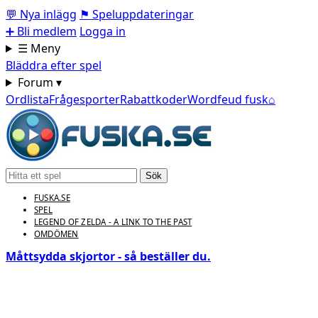
💬
Nya inlägg
⚑
Speluppdateringar
➕
Bli medlem
Logga in
☰ Meny
Bläddra efter spel
Forum ▾
Ordlista
Frågesporter
Rabattkoder
Wordfeud fusk
⌂
Sök
FUSKA.SE
SPEL
LEGEND OF ZELDA - A LINK TO THE PAST
OMDÖMEN
Måttsydda skjortor - så beställer du.