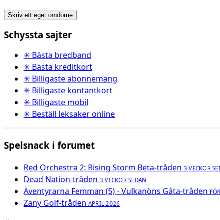
Skriv ett eget omdöme
Schyssta sajter
✳ Bästa bredband
✳ Bästa kreditkort
✳ Billigaste abonnemang
✳ Billigaste kontantkort
✳ Billigaste mobil
✳ Beställ leksaker online
Spelsnack i forumet
Red Orchestra 2: Rising Storm Beta-tråden
3 VECKOR S
Dead Nation-tråden
3 VECKOR SEDAN
Äventyrarna Femman (5) - Vulkanöns Gåta-tråden
FÖ
Zany Golf-tråden
APRIL 2026