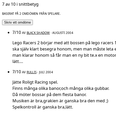
7 av 10 i snittbetyg
BASERAT PÅ 2 OMDÖMEN FRÅN SPELARE.
Skriv ett omdöme
7/10
AV
BLACK SHADOW
· AUGUSTI 2004
Lego Racers 2 börjar med att bossen på lego racers 1 
ska själv klart besegra honom, men man måste leta eft
man klarar honom så får man en ny bit te.x en motor 
lätt....
7/10
AV
RULLIS
· JULI 2004
Jätte Roligt Racing spel.
Finns många olika banor,och många olika gubbar.
Då möter bossar på dem flesta banor.
Musiken är bra,grakien är ganska bra den med ;)
Spelkontroll är ganska bra,lätt.