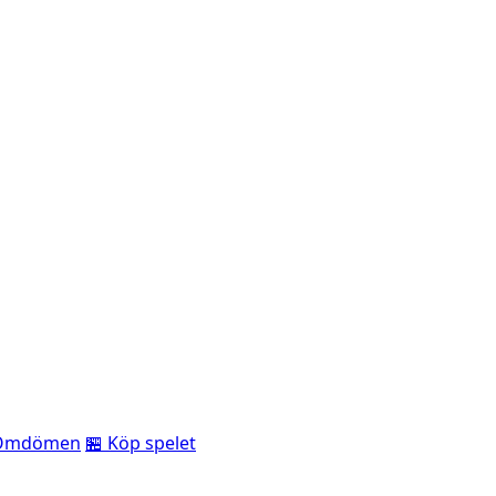
Omdömen
🏪 Köp spelet