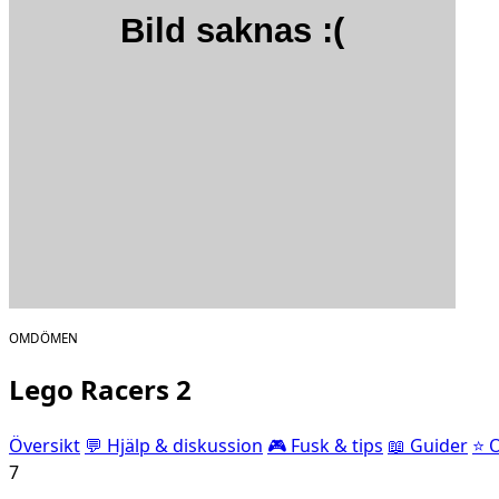
OMDÖMEN
Lego Racers 2
Översikt
💬 Hjälp & diskussion
🎮 Fusk & tips
📖 Guider
⭐ 
7