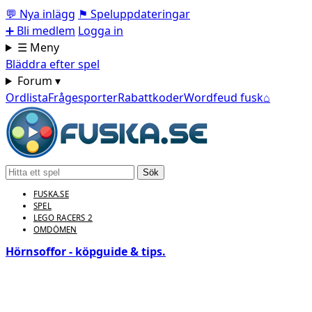
💬
Nya inlägg
⚑
Speluppdateringar
➕
Bli medlem
Logga in
☰ Meny
Bläddra efter spel
Forum ▾
Ordlista
Frågesporter
Rabattkoder
Wordfeud fusk
⌂
Sök
FUSKA.SE
SPEL
LEGO RACERS 2
OMDÖMEN
Hörnsoffor - köpguide & tips.