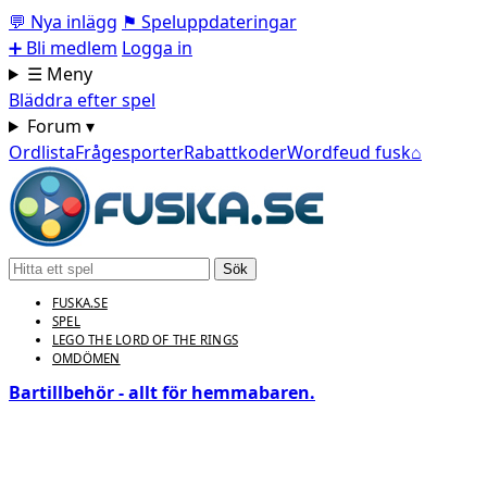
💬
Nya inlägg
⚑
Speluppdateringar
➕
Bli medlem
Logga in
☰ Meny
Bläddra efter spel
Forum ▾
Ordlista
Frågesporter
Rabattkoder
Wordfeud fusk
⌂
Sök
FUSKA.SE
SPEL
LEGO THE LORD OF THE RINGS
OMDÖMEN
Bartillbehör - allt för hemmabaren.