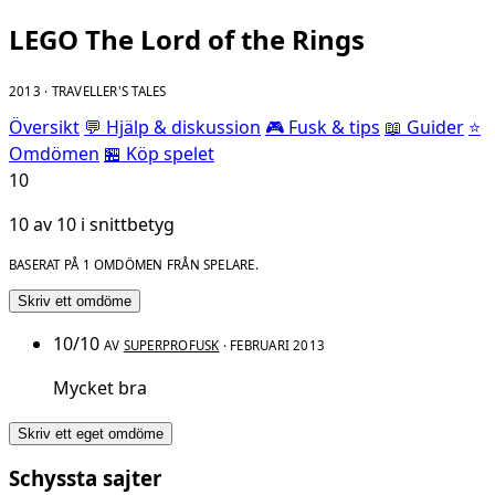
LEGO The Lord of the Rings
2013 · TRAVELLER'S TALES
Översikt
💬 Hjälp & diskussion
🎮 Fusk & tips
📖 Guider
⭐
Omdömen
🏪 Köp spelet
10
10 av 10 i snittbetyg
BASERAT PÅ 1 OMDÖMEN FRÅN SPELARE.
Skriv ett omdöme
10/10
AV
SUPERPROFUSK
· FEBRUARI 2013
Mycket bra
Skriv ett eget omdöme
Schyssta sajter