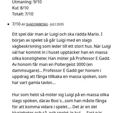
Utmaning: 9/10
Kul: 8/10
Totalt: 7/10
7/10
AV
SHADOWBEING
· JULI 2005
Ett spel där man är Luigi och ska rädda Mario. I
början av spelet så går Luigi med en slags
vägbeskrivning som leder till ett stort hus. När Luigi
väl har kommit in i huset upptäcker han en massa
olika konstigheter. Han möter på Professor E Gadd.
Av honom får man en Poltergeist 3000 (en
dammsugare)... Professor E Gadd ger honom i
uppdrag att fånga tillbaka en massa spöken, som
har vart gamla tavlor....
Hur som helst så möter sig Luigi på en massa olika
slags spöken, därav Boo´s...som han måste fånga
för att komma vidare i spelet.... Det är en del
klurigheter och så, och spelet är kul..... Fast när