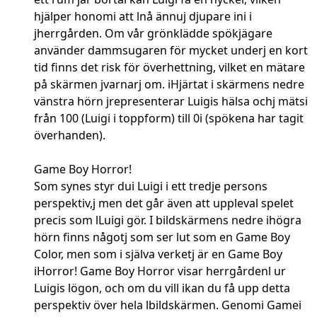
hjälper honomi att lnå ännuj djupare ini i
jherrgården. Om vår grönklädde spökjägare
använder dammsugaren för mycket underj en kort
tid finns det risk för överhettning, vilket en mätare
på skärmen jvarnarj om. iHjärtat i skärmens nedre
vänstra hörn jrepresenterar Luigis hälsa ochj mätsi
från 100 (Luigi i toppform) till 0i (spökena har tagit
överhanden).
Game Boy Horror!
Som synes styr dui Luigi i ett tredje persons
perspektiv,j men det går även att uppleval spelet
precis som lLuigi gör. I bildskärmens nedre ihögra
hörn finns någotj som ser lut som en Game Boy
Color, men som i själva verketj är en Game Boy
iHorror! Game Boy Horror visar herrgårdenl ur
Luigis lögon, och om du vill ikan du få upp detta
perspektiv över hela lbildskärmen. Genomi Gamei