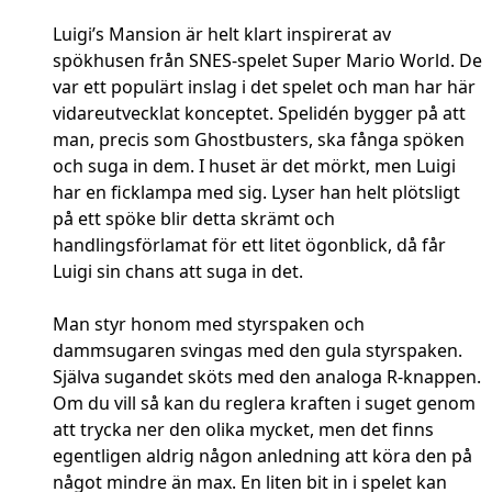
Luigi’s Mansion är helt klart inspirerat av
spökhusen från SNES-spelet Super Mario World. De
var ett populärt inslag i det spelet och man har här
vidareutvecklat konceptet. Spelidén bygger på att
man, precis som Ghostbusters, ska fånga spöken
och suga in dem. I huset är det mörkt, men Luigi
har en ficklampa med sig. Lyser han helt plötsligt
på ett spöke blir detta skrämt och
handlingsförlamat för ett litet ögonblick, då får
Luigi sin chans att suga in det.
Man styr honom med styrspaken och
dammsugaren svingas med den gula styrspaken.
Själva sugandet sköts med den analoga R-knappen.
Om du vill så kan du reglera kraften i suget genom
att trycka ner den olika mycket, men det finns
egentligen aldrig någon anledning att köra den på
något mindre än max. En liten bit in i spelet kan