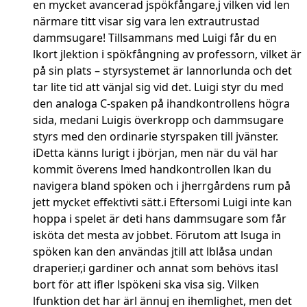
en mycket avancerad jspökfångare,j vilken vid len
närmare titt visar sig vara len extrautrustad
dammsugare! Tillsammans med Luigi får du en
lkort jlektion i spökfångning av professorn, vilket är
på sin plats – styrsystemet är lannorlunda och det
tar lite tid att vänjal sig vid det. Luigi styr du med
den analoga C-spaken på ihandkontrollens högra
sida, medani Luigis överkropp och dammsugare
styrs med den ordinarie styrspaken till jvänster.
iDetta känns lurigt i jbörjan, men när du väl har
kommit överens lmed handkontrollen lkan du
navigera bland spöken och i jherrgårdens rum på
jett mycket effektivti sätt.i Eftersomi Luigi inte kan
hoppa i spelet är deti hans dammsugare som får
isköta det mesta av jobbet. Förutom att lsuga in
spöken kan den användas jtill att lblåsa undan
draperier,i gardiner och annat som behövs itasl
bort för att ifler lspökeni ska visa sig. Vilken
lfunktion det har ärl ännuj en ihemlighet, men det