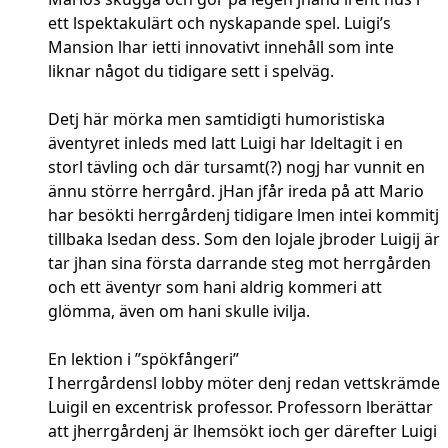
ett lspektakulärt och nyskapande spel. Luigi’s
Mansion lhar ietti innovativt innehåll som inte
liknar något du tidigare sett i spelväg.
Detj här mörka men samtidigti humoristiska
äventyret inleds med latt Luigi har ldeltagit i en
storl tävling och där tursamt(?) nogj har vunnit en
ännu större herrgård. jHan jfår ireda på att Mario
har besökti herrgårdenj tidigare lmen intei kommitj
tillbaka lsedan dess. Som den lojale jbroder Luigij är
tar jhan sina första darrande steg mot herrgården
och ett äventyr som hani aldrig kommeri att
glömma, även om hani skulle ivilja.
En lektion i ”spökfångeri”
I herrgårdensl lobby möter denj redan vettskrämde
Luigil en excentrisk professor. Professorn lberättar
att jherrgårdenj är lhemsökt ioch ger därefter Luigi