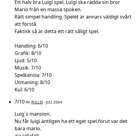
Ett halv bra Luigi spel. Luigi ska rädda sin bror
Mario från en massa spöken.
Rätt simpel handling. Spelet är annars väldigt svårt
att förstå.
Faktisk så är detta ett rätt såligt spel.
Handling: 6/10
Grafik: 8/10
Ljud: 5/10
Musik: 7/10
Spelkänsla: 7/10
Utmaning: 8/10
Kul: 6/10
7/10
AV
RULLIS
· JULI 2004
Luig´s mansion.
Nu får luigi äntligen ha ett eget spel.förut var det
bara mario.
aja,iallafall.