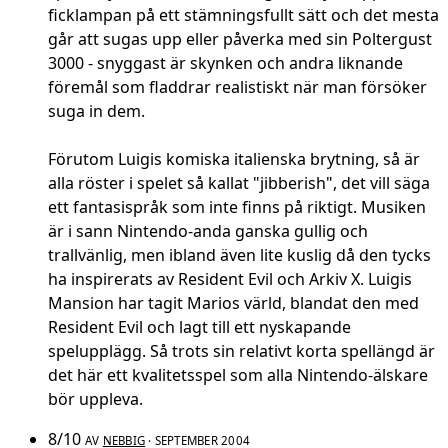
ficklampan på ett stämningsfullt sätt och det mesta
går att sugas upp eller påverka med sin Poltergust
3000 - snyggast är skynken och andra liknande
föremål som fladdrar realistiskt när man försöker
suga in dem.
Förutom Luigis komiska italienska brytning, så är
alla röster i spelet så kallat "jibberish", det vill säga
ett fantasispråk som inte finns på riktigt. Musiken
är i sann Nintendo-anda ganska gullig och
trallvänlig, men ibland även lite kuslig då den tycks
ha inspirerats av Resident Evil och Arkiv X. Luigis
Mansion har tagit Marios värld, blandat den med
Resident Evil och lagt till ett nyskapande
spelupplägg. Så trots sin relativt korta spellängd är
det här ett kvalitetsspel som alla Nintendo-älskare
bör uppleva.
8/10
AV
NEBBIG
· SEPTEMBER 2004