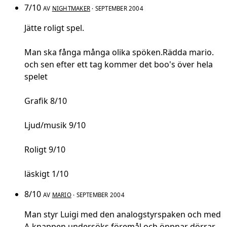
7/10
AV
NIGHTMAKER
· SEPTEMBER 2004
Jätte roligt spel.
Man ska fånga många olika spöken.Rädda mario.
och sen efter ett tag kommer det boo's över hela
spelet
Grafik 8/10
Ljud/musik 9/10
Roligt 9/10
läskigt 1/10
8/10
AV
MARIO
· SEPTEMBER 2004
Man styr Luigi med den analogstyrspaken och med
A-knappen undersöks föremål och öppnar dörrar.