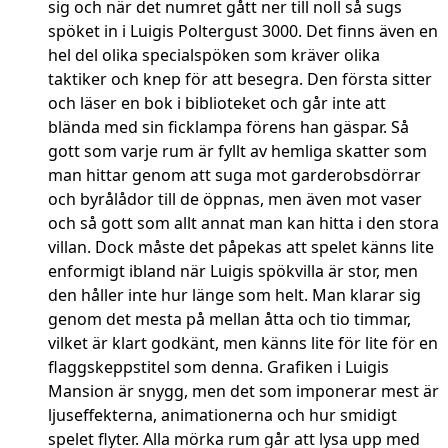
sig och när det numret gått ner till noll så sugs
spöket in i Luigis Poltergust 3000. Det finns även en
hel del olika specialspöken som kräver olika
taktiker och knep för att besegra. Den första sitter
och läser en bok i biblioteket och går inte att
blända med sin ficklampa förens han gäspar. Så
gott som varje rum är fyllt av hemliga skatter som
man hittar genom att suga mot garderobsdörrar
och byrålådor till de öppnas, men även mot vaser
och så gott som allt annat man kan hitta i den stora
villan. Dock måste det påpekas att spelet känns lite
enformigt ibland när Luigis spökvilla är stor, men
den håller inte hur länge som helt. Man klarar sig
genom det mesta på mellan åtta och tio timmar,
vilket är klart godkänt, men känns lite för lite för en
flaggskeppstitel som denna. Grafiken i Luigis
Mansion är snygg, men det som imponerar mest är
ljuseffekterna, animationerna och hur smidigt
spelet flyter. Alla mörka rum går att lysa upp med