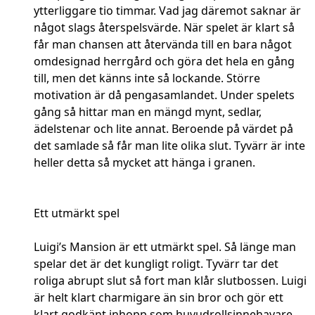
ytterliggare tio timmar. Vad jag däremot saknar är
något slags återspelsvärde. När spelet är klart så
får man chansen att återvända till en bara något
omdesignad herrgård och göra det hela en gång
till, men det känns inte så lockande. Större
motivation är då pengasamlandet. Under spelets
gång så hittar man en mängd mynt, sedlar,
ädelstenar och lite annat. Beroende på värdet på
det samlade så får man lite olika slut. Tyvärr är inte
heller detta så mycket att hänga i granen.
Ett utmärkt spel
Luigi’s Mansion är ett utmärkt spel. Så länge man
spelar det är det kungligt roligt. Tyvärr tar det
roliga abrupt slut så fort man klår slutbossen. Luigi
är helt klart charmigare än sin bror och gör ett
klart godkänt inhopp som huvudrollsinnehavare.