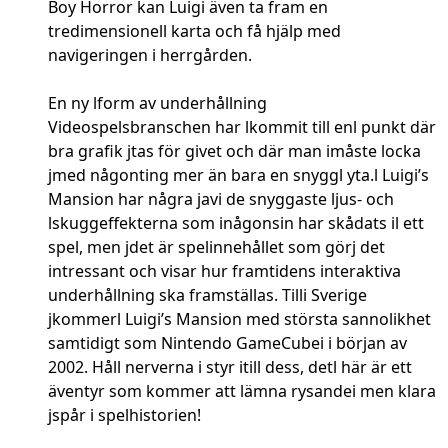
Boy Horror kan Luigi även ta fram en
tredimensionell karta och få hjälp med
navigeringen i herrgården.
En ny lform av underhållning
Videospelsbranschen har lkommit till enl punkt där
bra grafik jtas för givet och där man imåste locka
jmed någonting mer än bara en snyggl yta.l Luigi’s
Mansion har några javi de snyggaste ljus- och
lskuggeffekterna som inågonsin har skådats il ett
spel, men jdet är spelinnehållet som görj det
intressant och visar hur framtidens interaktiva
underhållning ska framställas. Tilli Sverige
jkommerl Luigi’s Mansion med största sannolikhet
samtidigt som Nintendo GameCubei i början av
2002. Håll nerverna i styr itill dess, detl här är ett
äventyr som kommer att lämna rysandei men klara
jspår i spelhistorien!