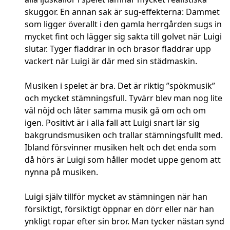
skuggor. En annan sak är sug-effekterna: Dammet
som ligger överallt i den gamla herrgården sugs in
mycket fint och lägger sig sakta till golvet när Luigi
slutar. Tyger fladdrar in och brasor fladdrar upp
vackert när Luigi är där med sin städmaskin.
Musiken i spelet är bra. Det är riktig ”spökmusik”
och mycket stämningsfull. Tyvärr blev man nog lite
väl nöjd och låter samma musik gå om och om
igen. Positivt är i alla fall att Luigi snart lär sig
bakgrundsmusiken och trallar stämningsfullt med.
Ibland försvinner musiken helt och det enda som
då hörs är Luigi som håller modet uppe genom att
nynna på musiken.
Luigi själv tillför mycket av stämningen när han
försiktigt, försiktigt öppnar en dörr eller när han
ynkligt ropar efter sin bror. Man tycker nästan synd