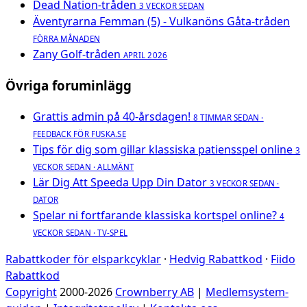
Dead Nation-tråden
3 VECKOR SEDAN
Äventyrarna Femman (5) - Vulkanöns Gåta-tråden
FÖRRA MÅNADEN
Zany Golf-tråden
APRIL 2026
Övriga foruminlägg
Grattis admin på 40-årsdagen!
8 TIMMAR SEDAN ·
FEEDBACK FÖR FUSKA.SE
Tips för dig som gillar klassiska patiensspel online
3
VECKOR SEDAN · ALLMÄNT
Lär Dig Att Speeda Upp Din Dator
3 VECKOR SEDAN ·
DATOR
Spelar ni fortfarande klassiska kortspel online?
4
VECKOR SEDAN · TV-SPEL
Rabattkoder för elsparkcyklar
·
Hedvig Rabattkod
·
Fiido
Rabattkod
Copyright
2000-2026
Crownberry AB
|
Medlemsystem-