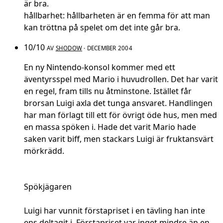
är bra.
hållbarhet: hållbarheten är en femma för att man
kan tröttna på spelet om det inte går bra.
10/10
AV
SHODOW
· DECEMBER 2004
En ny Nintendo-konsol kommer med ett
äventyrsspel med Mario i huvudrollen. Det har varit
en regel, fram tills nu åtminstone. Istället får
brorsan Luigi axla det tunga ansvaret. Handlingen
har man förlagt till ett för övrigt öde hus, men med
en massa spöken i. Hade det varit Mario hade
saken varit biff, men stackars Luigi är fruktansvärt
mörkrädd.
Spökjägaren
Luigi har vunnit förstapriset i en tävling han inte
ens deltagit i. Förstapriset var inget mindre än en