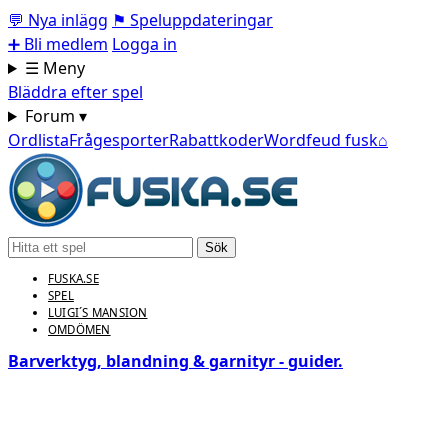
💬
Nya inlägg
⚑
Speluppdateringar
➕
Bli medlem
Logga in
☰ Meny
Bläddra efter spel
Forum ▾
Ordlista
Frågesporter
Rabattkoder
Wordfeud fusk
⌂
Sök
FUSKA.SE
SPEL
LUIGI´S MANSION
OMDÖMEN
Barverktyg, blandning & garnityr - guider.