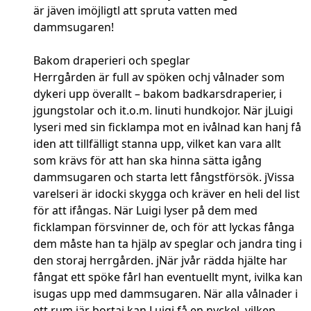
är jäven imöjligtl att spruta vatten med
dammsugaren!
Bakom draperieri och speglar
Herrgården är full av spöken ochj vålnader som
dykeri upp överallt – bakom badkarsdraperier, i
jgungstolar och it.o.m. linuti hundkojor. När jLuigi
lyseri med sin ficklampa mot en ivålnad kan hanj få
iden att tillfälligt stanna upp, vilket kan vara allt
som krävs för att han ska hinna sätta igång
dammsugaren och starta lett fångstförsök. jVissa
varelseri är idocki skygga och kräver en heli del list
för att ifångas. När Luigi lyser på dem med
ficklampan försvinner de, och för att lyckas fånga
dem måste han ta hjälp av speglar och jandra ting i
den storaj herrgården. jNär jvår rädda hjälte har
fångat ett spöke fårl han eventuellt mynt, ivilka kan
isugas upp med dammsugaren. När alla vålnader i
ett rum jär bortai kan Luigi få en nyckel, vilken