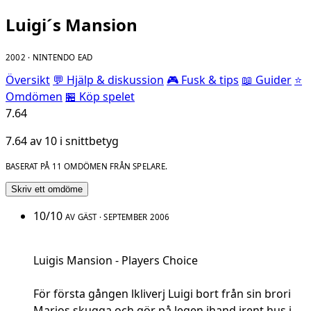
Luigi´s Mansion
2002 · NINTENDO EAD
Översikt
💬 Hjälp & diskussion
🎮 Fusk & tips
📖 Guider
⭐
Omdömen
🏪 Köp spelet
7.64
7.64 av 10 i snittbetyg
BASERAT PÅ 11 OMDÖMEN FRÅN SPELARE.
Skriv ett omdöme
10/10
AV GÄST · SEPTEMBER 2006
Luigis Mansion - Players Choice
För första gången lkliverj Luigi bort från sin brori
Marios skugga och gör på legen jhand irent hus i