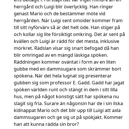
herrgård och Luigi blir överlycklig. Han ringer
genast Mario och de bestämmer möte vid
herrgården. När Luigi sent omsider kommer fram
till sitt nyförvärv så är det helt öde. Han stiger på
och kollar sig lite försiktigt omkring. Det är sent på
kvällen och Luigi är rädd för det mesta, inklusive
mörkret. Rädslan visar sig snart befogad då han
blir omringad av en mängd läskiga spöken.
Räddningen kommer oväntat i form av en liten
gubbe med en dammsugare som skrämmer bort
spökena. När det hela lugnat sig presenterar
gubben sig som professor E. Gadd. Gadd har jagat
spöken världen runt och stängt in dem i sitt lilla
hus, men på något konstigt sätt har spökena nu
slagit sig fria. Surare än någonsin har de i sin ilska
kidnappat Mario och det blir upp till Luigi att axla
dammsugaren och ge sig ut på spökjakt. Kommer
han att kunna rädda sin bror?