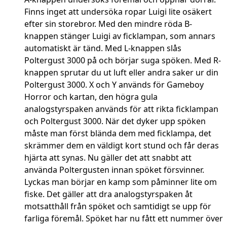
Finns inget att undersöka ropar Luigi lite osäkert
efter sin storebror. Med den mindre röda B-
knappen stänger Luigi av ficklampan, som annars
automatiskt är tänd. Med L-knappen slås
Poltergust 3000 på och börjar suga spöken. Med R-
knappen sprutar du ut luft eller andra saker ur din
Poltergust 3000. X och Y används för Gameboy
Horror och kartan, den högra gula
analogstyrspaken används för att rikta ficklampan
och Poltergust 3000. När det dyker upp spöken
måste man först blända dem med ficklampa, det
skrämmer dem en väldigt kort stund och får deras
hjärta att synas. Nu gäller det att snabbt att
använda Poltergusten innan spöket försvinner.
Lyckas man börjar en kamp som påminner lite om
fiske. Det gäller att dra analogstyrspaken åt
motsatthåll från spöket och samtidigt se upp för
farliga föremål. Spöket har nu fått ett nummer över