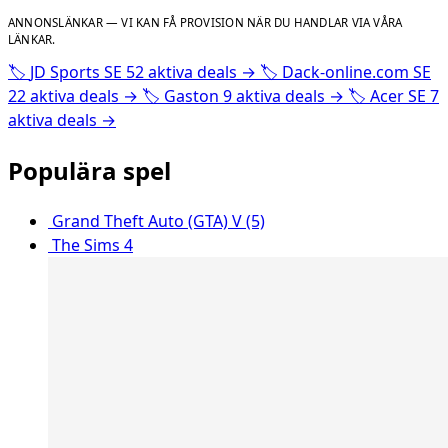
ANNONSLÄNKAR — VI KAN FÅ PROVISION NÄR DU HANDLAR VIA VÅRA
LÄNKAR.
🏷️
JD Sports SE
52 aktiva deals
→
🏷️
Dack-online.com SE
22 aktiva deals
→
🏷️
Gaston
9 aktiva deals
→
🏷️
Acer SE
7
aktiva deals
→
Populära spel
Grand Theft Auto (GTA) V (5)
The Sims 4