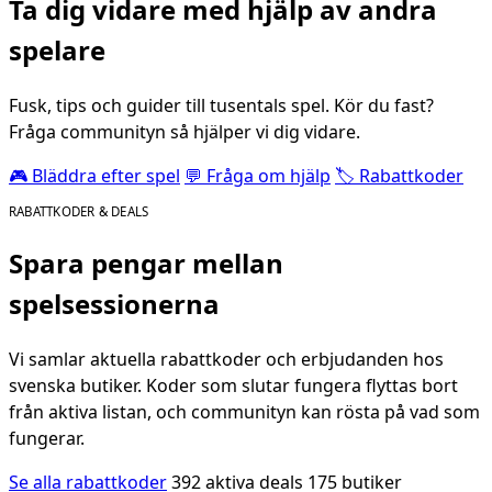
Ta dig vidare med hjälp av andra
spelare
Fusk, tips och guider till tusentals spel. Kör du fast?
Fråga communityn så hjälper vi dig vidare.
🎮 Bläddra efter spel
💬 Fråga om hjälp
🏷️ Rabattkoder
RABATTKODER & DEALS
Spara pengar mellan
spelsessionerna
Vi samlar aktuella rabattkoder och erbjudanden hos
svenska butiker. Koder som slutar fungera flyttas bort
från aktiva listan, och communityn kan rösta på vad som
fungerar.
Se alla rabattkoder
392 aktiva deals
175 butiker