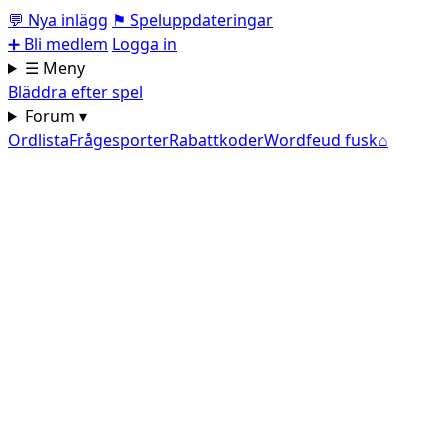
💬
Nya inlägg
⚑
Speluppdateringar
➕
Bli medlem
Logga in
☰ Meny
Bläddra efter spel
Forum ▾
Ordlista
Frågesporter
Rabattkoder
Wordfeud fusk
⌂