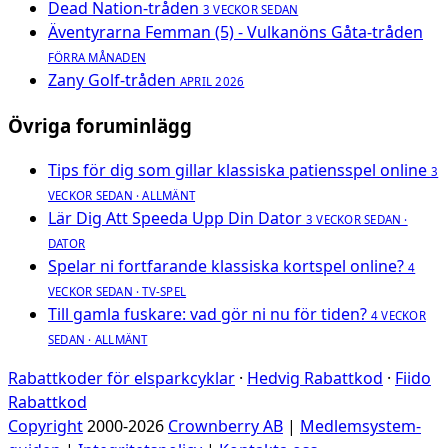
Dead Nation-tråden
3 VECKOR SEDAN
Äventyrarna Femman (5) - Vulkanöns Gåta-tråden
FÖRRA MÅNADEN
Zany Golf-tråden
APRIL 2026
Övriga foruminlägg
Tips för dig som gillar klassiska patiensspel online
3
VECKOR SEDAN · ALLMÄNT
Lär Dig Att Speeda Upp Din Dator
3 VECKOR SEDAN ·
DATOR
Spelar ni fortfarande klassiska kortspel online?
4
VECKOR SEDAN · TV-SPEL
Till gamla fuskare: vad gör ni nu för tiden?
4 VECKOR
SEDAN · ALLMÄNT
Rabattkoder för elsparkcyklar
·
Hedvig Rabattkod
·
Fiido
Rabattkod
Copyright
2000-2026
Crownberry AB
|
Medlemsystem-