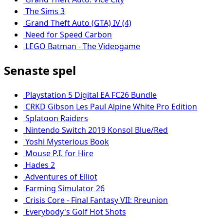
The Sims 3
Grand Theft Auto (GTA) IV (4)
Need for Speed Carbon
LEGO Batman - The Videogame
Senaste spel
Playstation 5 Digital EA FC26 Bundle
CRKD Gibson Les Paul Alpine White Pro Edition
Splatoon Raiders
Nintendo Switch 2019 Konsol Blue/Red
Yoshi Mysterious Book
Mouse P.I. for Hire
Hades 2
Adventures of Elliot
Farming Simulator 26
Crisis Core - Final Fantasy VII: Rreunion
Everybody's Golf Hot Shots