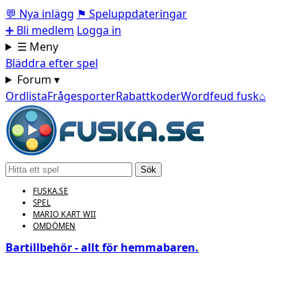
💬
Nya inlägg
⚑
Speluppdateringar
➕
Bli medlem
Logga in
☰ Meny
Bläddra efter spel
Forum ▾
Ordlista
Frågesporter
Rabattkoder
Wordfeud fusk
⌂
Sök
FUSKA.SE
SPEL
MARIO KART WII
OMDÖMEN
Bartillbehör - allt för hemmabaren.