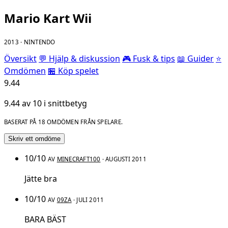
Mario Kart Wii
2013 · NINTENDO
Översikt
💬 Hjälp & diskussion
🎮 Fusk & tips
📖 Guider
⭐
Omdömen
🏪 Köp spelet
9.44
9.44 av 10 i snittbetyg
BASERAT PÅ 18 OMDÖMEN FRÅN SPELARE.
Skriv ett omdöme
10/10
AV
MINECRAFT100
· AUGUSTI 2011
Jätte bra
10/10
AV
09ZA
· JULI 2011
BARA BÄST