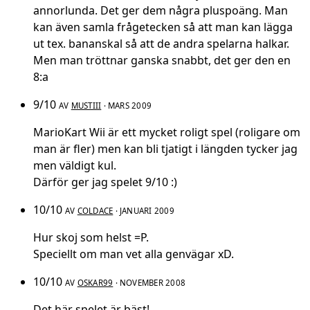
annorlunda. Det ger dem några pluspoäng. Man
kan även samla frågetecken så att man kan lägga
ut tex. bananskal så att de andra spelarna halkar.
Men man tröttnar ganska snabbt, det ger den en
8:a
9/10
AV
MUSTIII
· MARS 2009
MarioKart Wii är ett mycket roligt spel (roligare om
man är fler) men kan bli tjatigt i längden tycker jag
men väldigt kul.
Därför ger jag spelet 9/10 :)
10/10
AV
COLDACE
· JANUARI 2009
Hur skoj som helst =P.
Speciellt om man vet alla genvägar xD.
10/10
AV
OSKAR99
· NOVEMBER 2008
Det här spelet är bäst!