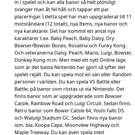
in i spelet och kan alla banor så helt plötsligt
svänger man åt fel håll och tappar ett par
placeringar. I detta spel har man uppgraderat till 11
motståndare (12 totalt), nya Items, nya banor och
nya karaktärer. Det har kommit ett antal nya
karaktärer t.ex. Baby Peach, Baby Daisy, Dry
Bowser/Bowser Bones, Rosalina och Funky Kong.
Och veteranerna Daisy, Peach, Mario, Luigi, Bowser,
Donkey Kong m.m. Men med ett nytt Online läge
som är det bästa Nintendo har gjort så lyfter det
spelet rejält. Du kan spela mot en vän eller Random
personer i världen. Du kan spela VS Battle eller
Battle, på banor som röstas ut via Nintendo. Det
finns banor som är uppgraderade som Bowser
Catsle, Rainbow Road och Luigi Circuit. Sedan finns
Retro banor som Bower Catsle 64, Yoshi Falls DS
och Waluigi Stadium GC. Sedan finns nya banor
iom. bla. Koopa Cape, Moonview Highway och
Maple Treeway. Du kan även spela med