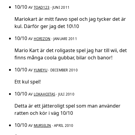
10/10
AV
TOAD123
· JUNI 2011
Mariokart är mitt favvo spel och jag tycker det är
kul. Därför ger jag det 10\10
10/10
AV
HORIZON
· JANUARI 2011
Mario Kart är det roligaste spel jag har till wii, det
finns många coola gubbar, bilar och banor!
10/10
AV
YUMIYU
· DECEMBER 2010
Ett kul spel!
10/10
AV
LOKAHOITAS
· JULI 2010
Detta är ett jätteroligt spel som man använder
ratten och kör i väg 10/10
10/10
AV
MURSELIN
· APRIL 2010