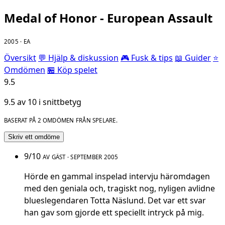
Medal of Honor - European Assault
2005 · EA
Översikt
💬 Hjälp & diskussion
🎮 Fusk & tips
📖 Guider
⭐
Omdömen
🏪 Köp spelet
9.5
9.5 av 10 i snittbetyg
BASERAT PÅ 2 OMDÖMEN FRÅN SPELARE.
Skriv ett omdöme
9/10
AV GÄST · SEPTEMBER 2005
Hörde en gammal inspelad intervju häromdagen
med den geniala och, tragiskt nog, nyligen avlidne
blueslegendaren Totta Näslund. Det var ett svar
han gav som gjorde ett speciellt intryck på mig.