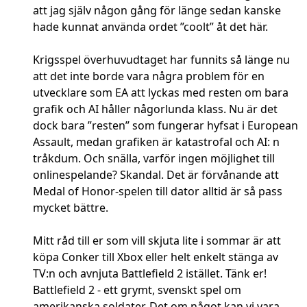
att jag själv någon gång för länge sedan kanske
hade kunnat använda ordet ”coolt” åt det här.
Krigsspel överhuvudtaget har funnits så länge nu
att det inte borde vara några problem för en
utvecklare som EA att lyckas med resten om bara
grafik och AI håller någorlunda klass. Nu är det
dock bara ”resten” som fungerar hyfsat i European
Assault, medan grafiken är katastrofal och AI: n
tråkdum. Och snälla, varför ingen möjlighet till
onlinespelande? Skandal. Det är förvånande att
Medal of Honor-spelen till dator alltid är så pass
mycket bättre.
Mitt råd till er som vill skjuta lite i sommar är att
köpa Conker till Xbox eller helt enkelt stänga av
TV:n och avnjuta Battlefield 2 istället. Tänk er!
Battlefield 2 - ett grymt, svenskt spel om
amerikanska soldater. Det om något kan vi vara