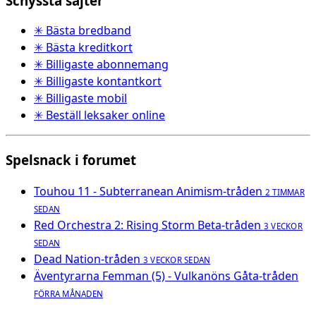
Schyssta sajter
✳ Bästa bredband
✳ Bästa kreditkort
✳ Billigaste abonnemang
✳ Billigaste kontantkort
✳ Billigaste mobil
✳ Beställ leksaker online
Spelsnack i forumet
Touhou 11 - Subterranean Animism-tråden
2 TIMMAR
SEDAN
Red Orchestra 2: Rising Storm Beta-tråden
3 VECKOR
SEDAN
Dead Nation-tråden
3 VECKOR SEDAN
Äventyrarna Femman (5) - Vulkanöns Gåta-tråden
FÖRRA MÅNADEN