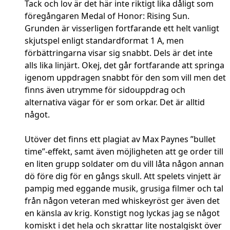
Tack och lov är det här inte riktigt lika dåligt som
föregångaren Medal of Honor: Rising Sun.
Grunden är visserligen fortfarande ett helt vanligt
skjutspel enligt standardformat 1 A, men
förbättringarna visar sig snabbt. Dels är det inte
alls lika linjärt. Okej, det går fortfarande att springa
igenom uppdragen snabbt för den som vill men det
finns även utrymme för sidouppdrag och
alternativa vägar för er som orkar. Det är alltid
något.
Utöver det finns ett plagiat av Max Paynes ”bullet
time”-effekt, samt även möjligheten att ge order till
en liten grupp soldater om du vill låta någon annan
dö före dig för en gångs skull. Att spelets vinjett är
pampig med eggande musik, grusiga filmer och tal
från någon veteran med whiskeyröst ger även det
en känsla av krig. Konstigt nog lyckas jag se något
komiskt i det hela och skrattar lite nostalgiskt över