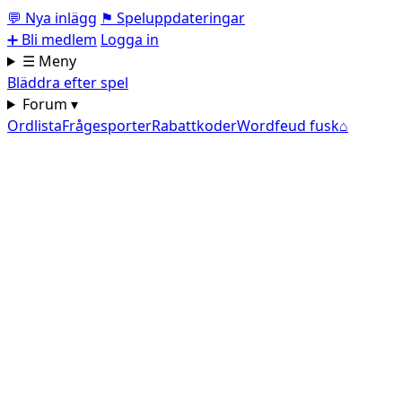
💬
Nya inlägg
⚑
Speluppdateringar
➕
Bli medlem
Logga in
☰ Meny
Bläddra efter spel
Forum ▾
Ordlista
Frågesporter
Rabattkoder
Wordfeud fusk
⌂