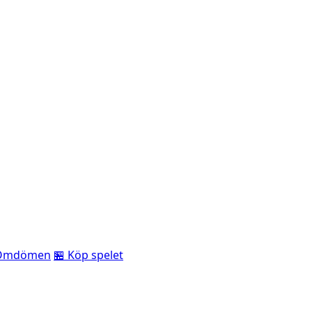
Omdömen
🏪 Köp spelet