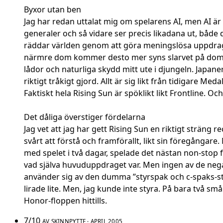
Byxor utan ben
Jag har redan uttalat mig om spelarens AI, men AI är i
generaler och så vidare ser precis likadana ut, både
räddar världen genom att göra meningslösa uppdrag oc
närmre dom kommer desto mer syns slarvet på dom. El
lådor och naturliga skydd mitt ute i djungeln. Japaner
riktigt tråkigt gjord. Allt är sig likt från tidigare M
Faktiskt hela Rising Sun är spöklikt likt Frontline. Oc
Det dåliga överstiger fördelarna
Jag vet att jag har gett Rising Sun en riktigt sträng r
svårt att förstå och framförallt, likt sin föregångare
med spelet i två dagar, spelade det nästan non-stop för
vad själva huvuduppdraget var. Men ingen av de negati
använder sig av den dumma ”styrspak och c-spaks-styr
lirade lite. Men, jag kunde inte styra. På bara två s
Honor-floppen hittills.
7/10
AV
SKINNPYTTE
· APRIL 2005