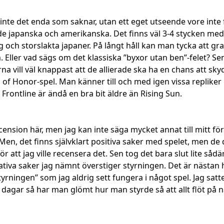
nte det enda som saknar, utan ett eget utseende vore inte fe
 de japanska och amerikanska. Det finns väl 3-4 stycken med 
h storslakta japaner. På långt håll kan man tycka att graf
ler vad sägs om det klassiska ”byxor utan ben”-felet? Sen k
na vill väl knappast att de allierade ska ha en chans att sky
edal of Honor-spel. Man känner till och med igen vissa replike
h Frontline är ändå en bra bit äldre än Rising Sun.
ecension här, men jag kan inte säga mycket annat till mitt för
. Men, det finns självklart positiva saker med spelet, men de
 att jag ville recensera det. Sen tog det bara slut lite sådär.
va saker jag nämnt överstiger styrningen. Det är nästan helt 
ningen” som jag aldrig sett fungera i något spel. Jag satte
må dagar så har man glömt hur man styrde så att allt flöt på