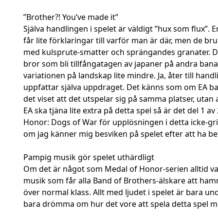
”Brother?! You’ve made it”
Själva handlingen i spelet är väldigt ”hux som flux”.
får lite förklaringar till varför man är där, men de b
med kulsprute-smatter och sprängandes granater. De
bror som bli tillfångatagen av japaner på andra banan
variationen på landskap lite mindre. Ja, åter till ha
uppfattar själva uppdraget. Det känns som om EA bar
det viset att det utspelar sig på samma platser, utan
EA ska tjäna lite extra på detta spel så är det del 1 a
Honor: Dogs of War för upplösningen i detta icke-grip
om jag känner mig besviken på spelet efter att ha be
Pampig musik gör spelet uthärdligt
Om det är något som Medal of Honor-serien alltid var
musik som får alla Band of Brothers-älskare att hamna
över normal klass. Allt med ljudet i spelet är bara 
bara drömma om hur det vore att spela detta spel m