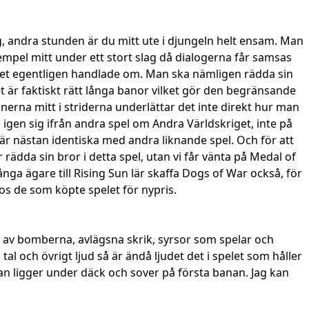
yg, andra stunden är du mitt ute i djungeln helt ensam. Man
exempel mitt under ett stort slag då dialogerna får samsas
elet egentligen handlade om. Man ska nämligen rädda sin
et är faktiskt rätt långa banor vilket gör den begränsande
onerna mitt i striderna underlättar det inte direkt hur man
gen sig ifrån andra spel om Andra Världskriget, inte på
 är nästan identiska med andra liknande spel. Och för att
r rädda sin bror i detta spel, utan vi får vänta på Medal of
nga ägare till Rising Sun lär skaffa Dogs of War också, för
os de som köpte spelet för nypris.
a av bomberna, avlägsna skrik, syrsor som spelar och
l och övrigt ljud så är ändå ljudet det i spelet som håller
man ligger under däck och sover på första banan. Jag kan