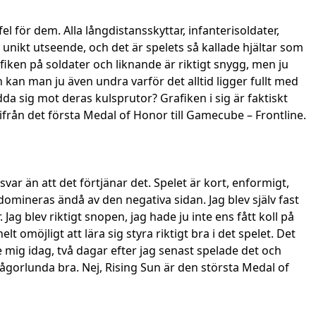
l för dem. Alla långdistansskyttar, infanterisoldater,
unikt utseende, och det är spelets så kallade hjältar som
iken på soldater och liknande är riktigt snygg, men ju
an man ju även undra varför det alltid ligger fullt med
dda sig mot deras kulsprutor? Grafiken i sig är faktiskt
r ifrån det första Medal of Honor till Gamecube – Frontline.
svar än att det förtjänar det. Spelet är kort, enformigt,
 domineras ändå av den negativa sidan. Jag blev själv fast
 Jag blev riktigt snopen, jag hade ju inte ens fått koll på
omöjligt att lära sig styra riktigt bra i det spelet. Det
 mig idag, två dagar efter jag senast spelade det och
 någorlunda bra. Nej, Rising Sun är den största Medal of