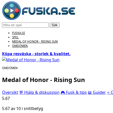
Sök
FUSKA.SE
SPEL
MEDAL OF HONOR - RISING SUN
OMDÖMEN
Köpa resväska - storlek & kvalitet.
OMDÖMEN
Medal of Honor - Rising Sun
Översikt
💬 Hjälp & diskussion
🎮 Fusk & tips
📖 Guider
⭐ 
5.67
5.67 av 10 i snittbetyg