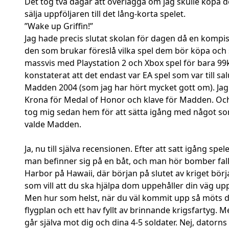
Det tog två dagar att överlägga om jag skulle köpa det
sälja uppföljaren till det lång-korta spelet.
”Wake up Griffin!”
Jag hade precis slutat skolan för dagen då en kompis 
den som brukar föreslå vilka spel dem bör köpa och så 
massvis med Playstation 2 och Xbox spel för bara 99k
konstaterat att det endast var EA spel som var till sal
Madden 2004 (som jag har hört mycket gott om). Jag 
Krona för Medal of Honor och klave för Madden. Och, n
tog mig sedan hem för att sätta igång med något som j
valde Madden.
Ja, nu till själva recensionen. Efter att satt igång sp
man befinner sig på en båt, och man hör bomber falla 
Harbor på Hawaii, där början på slutet av kriget börj
som vill att du ska hjälpa dom uppehåller din väg upp
Men hur som helst, när du väl kommit upp så möts du
flygplan och ett hav fyllt av brinnande krigsfartyg. 
går själva mot dig och dina 4-5 soldater. Nej, datorns 