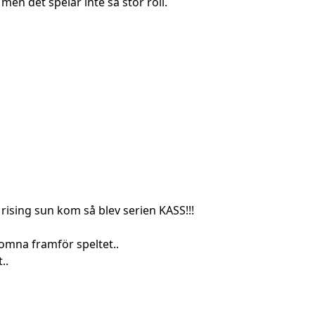
 men det spelar inte så stor roll.
ising sun kom så blev serien KASS!!!
omna framför speltet..
..