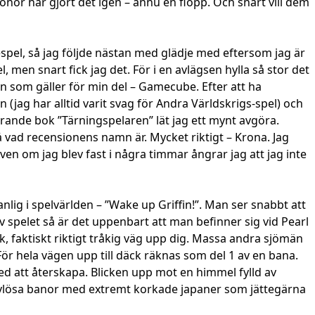
 Honor har gjort det igen – ännu en flopp. Och snart vill dem
espel, så jag följde nästan med glädje med eftersom jag är
, men snart fick jag det. För i en avlägsen hylla så stor det
en som gäller för min del – Gamecube. Efter att ha
n (jag har alltid varit svag för Andra Världskrigs-spel) och
ande bok ”Tärningspelaren” lät jag ett mynt avgöra.
å vad recensionens namn är. Mycket riktigt – Krona. Jag
ven om jag blev fast i några timmar ångrar jag att jag inte
vanlig i spelvärlden – ”Wake up Griffin!”. Man ser snabbt att
v spelet så är det uppenbart att man befinner sig vid Pearl
k, faktiskt riktigt tråkig väg upp dig. Massa andra sjömän
För hela vägen upp till däck räknas som del 1 av en bana.
d att återskapa. Blicken upp mot en himmel fylld av
a livlösa banor med extremt korkade japaner som jättegärna