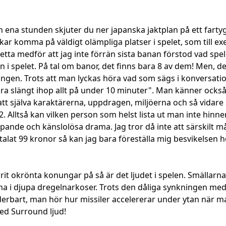
 En ena stunden skjuter du ner japanska jaktplan på ett fart
rukar komma på väldigt olämpliga platser i spelet, som till 
tta medför att jag inte förrän sista banan förstod vad sp
 i spelet. På tal om banor, det finns bara 8 av dem! Men, d
ndlingen. Trots att man lyckas höra vad som sägs i konversati
a slängt ihop allt på under 10 minuter". Man känner också i
 att själva karaktärerna, uppdragen, miljöerna och så vidare
v 2. Alltså kan vilken person som helst lista ut man inte hinne
ande och känslolösa drama. Jag tror då inte att särskilt må
talat 99 kronor så kan jag bara föreställa mig besvikelsen h
it okrönta konungar på så är det ljudet i spelen. Smällarn
 i djupa dregelnarkoser. Trots den dåliga synkningen med ta
underbart, man hör hur missiler accelererar under ytan när 
ed Surround ljud!