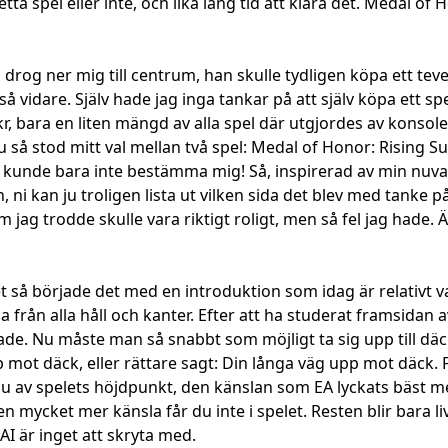
ta spel eller inte, och lika lång tid att klara det. Medal of
drog ner mig till centrum, han skulle tydligen köpa ett tev
vidare. Själv hade jag inga tankar på att själv köpa ett spel
r, bara en liten mängd av alla spel där utgjordes av konsol
u så stod mitt val mellan två spel: Medal of Honor: Rising Su
kunde bara inte bestämma mig! Så, inspirerad av min nuvar
i kan ju troligen lista ut vilken sida det blev med tanke p
ag trodde skulle vara riktigt roligt, men så fel jag hade. Ä
elet så började det med en introduktion som idag är relativt 
från alla håll och kanter. Efter att ha studerat framsidan a
ade. Nu måste man så snabbt som möjligt ta sig upp till däc
 mot däck, eller rättare sagt: Din långa väg upp mot däck. 
 av spelets höjdpunkt, den känslan som EA lyckats bäst me
Men mycket mer känsla får du inte i spelet. Resten blir bar
AI är inget att skryta med.