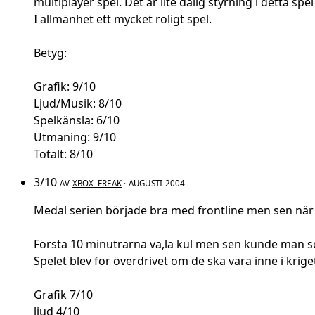
multiplayer spel. Det är lite dålig styrning i detta spel
I allmänhet ett mycket roligt spel.
Betyg:
Grafik: 9/10
Ljud/Musik: 8/10
Spelkänsla: 6/10
Utmaning: 9/10
Totalt: 8/10
3/10
AV
XBOX_FREAK
· AUGUSTI 2004
Medal serien började bra med frontline men sen när r
Första 10 minutrarna va,la kul men sen kunde man s
Spelet blev för överdrivet om de ska vara inne i kriget
Grafik 7/10
ljud 4/10