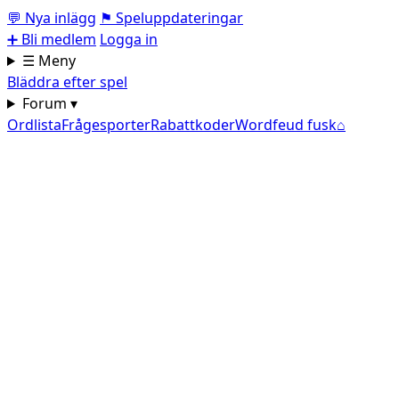
💬
Nya inlägg
⚑
Speluppdateringar
➕
Bli medlem
Logga in
☰ Meny
Bläddra efter spel
Forum ▾
Ordlista
Frågesporter
Rabattkoder
Wordfeud fusk
⌂