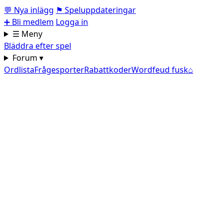
💬
Nya inlägg
⚑
Speluppdateringar
➕
Bli medlem
Logga in
☰ Meny
Bläddra efter spel
Forum ▾
Ordlista
Frågesporter
Rabattkoder
Wordfeud fusk
⌂