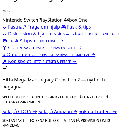
2017
Nintendo Switch
PlayStation 4
Xbox One
💬 Fastnat? Fråga om hjälp
🎮 Fusk & tips
💬
Diskussion & hjälp
→
1 INLÄGG — FRÅGA ELLER HJÄLP ANDRA
🎮
Fusk & tips
→
1 PUBLICERADE
📖
Guider
→
VAR FÖRST ATT SKRIVA EN GUIDE
⭐
Omdömen
→
VAR FÖRST ATT SKRIVA ETT OMDÖME
🏪
Köp spelet
→
HITTA BUTIKER & PRISER
🛒
Hitta Mega Man Legacy Collection 2 — nytt och
begagnat
SPELET DYKER OFTA UPP HOS ANDRA BUTIKER, BÅDE NYTT OCH PÅ
BEGAGNATMARKNADEN.
Sök på CDON →
Sök på Amazon →
Sök på Tradera →
SÖKLÄNKAR TILL EXTERNA BUTIKER — VI KAN FÅ PROVISION OM DU
HANDLAR.