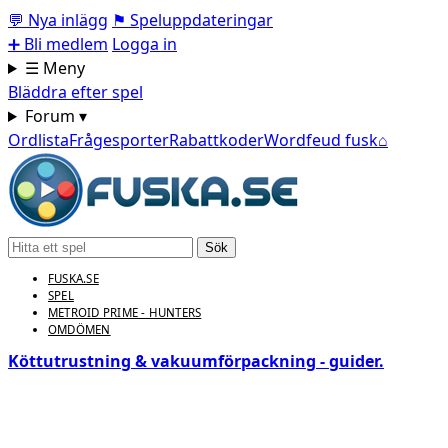
💬
Nya inlägg
⚑
Speluppdateringar
➕
Bli medlem
Logga in
☰ Meny
Bläddra efter spel
Forum ▾
Ordlista
Frågesporter
Rabattkoder
Wordfeud fusk
⌂
Sök
FUSKA.SE
SPEL
METROID PRIME - HUNTERS
OMDÖMEN
Köttutrustning & vakuumförpackning - guider.