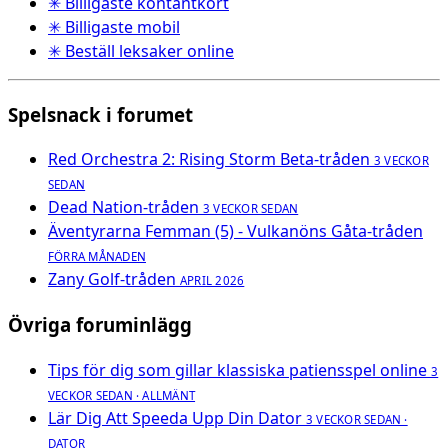
✳ Billigaste kontantkort
✳ Billigaste mobil
✳ Beställ leksaker online
Spelsnack i forumet
Red Orchestra 2: Rising Storm Beta-tråden
3 VECKOR
SEDAN
Dead Nation-tråden
3 VECKOR SEDAN
Äventyrarna Femman (5) - Vulkanöns Gåta-tråden
FÖRRA MÅNADEN
Zany Golf-tråden
APRIL 2026
Övriga foruminlägg
Tips för dig som gillar klassiska patiensspel online
3
VECKOR SEDAN · ALLMÄNT
Lär Dig Att Speeda Upp Din Dator
3 VECKOR SEDAN ·
DATOR