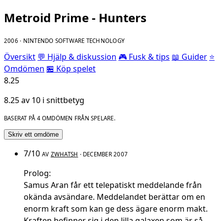
Metroid Prime - Hunters
2006 · NINTENDO SOFTWARE TECHNOLOGY
Översikt
💬 Hjälp & diskussion
🎮 Fusk & tips
📖 Guider
⭐
Omdömen
🏪 Köp spelet
8.25
8.25 av 10 i snittbetyg
BASERAT PÅ 4 OMDÖMEN FRÅN SPELARE.
Skriv ett omdöme
7/10
AV
ZWHATSH
· DECEMBER 2007
Prolog:
Samus Aran får ett telepatiskt meddelande från
okända avsändare. Meddelandet berättar om en
enorm kraft som kan ge dess ägare enorm makt.
Kraften befinner sig i den lilla galaxen som är så