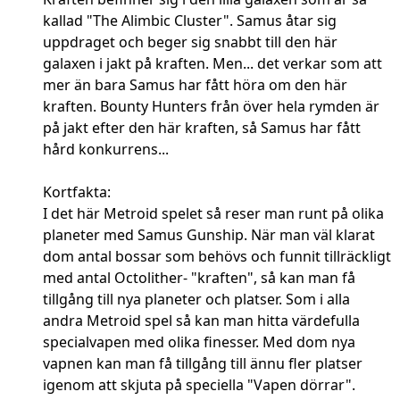
kallad "The Alimbic Cluster". Samus åtar sig
uppdraget och beger sig snabbt till den här
galaxen i jakt på kraften. Men... det verkar som att
mer än bara Samus har fått höra om den här
kraften. Bounty Hunters från över hela rymden är
på jakt efter den här kraften, så Samus har fått
hård konkurrens...
Kortfakta:
I det här Metroid spelet så reser man runt på olika
planeter med Samus Gunship. När man väl klarat
dom antal bossar som behövs och funnit tillräckligt
med antal Octolither- "kraften", så kan man få
tillgång till nya planeter och platser. Som i alla
andra Metroid spel så kan man hitta värdefulla
specialvapen med olika finesser. Med dom nya
vapnen kan man få tillgång till ännu fler platser
igenom att skjuta på speciella "Vapen dörrar".