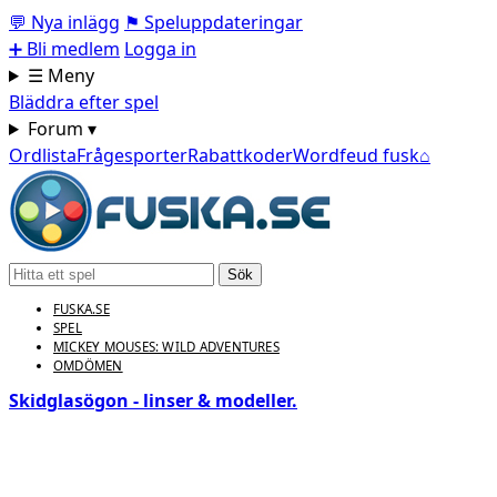
💬
Nya inlägg
⚑
Speluppdateringar
➕
Bli medlem
Logga in
☰ Meny
Bläddra efter spel
Forum ▾
Ordlista
Frågesporter
Rabattkoder
Wordfeud fusk
⌂
Sök
FUSKA.SE
SPEL
MICKEY MOUSES: WILD ADVENTURES
OMDÖMEN
Skidglasögon - linser & modeller.