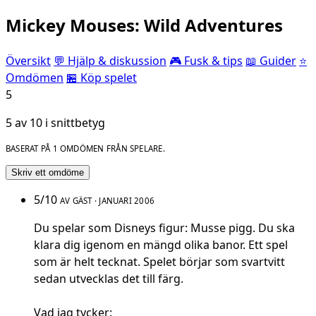
Mickey Mouses: Wild Adventures
Översikt
💬 Hjälp & diskussion
🎮 Fusk & tips
📖 Guider
⭐
Omdömen
🏪 Köp spelet
5
5 av 10 i snittbetyg
BASERAT PÅ 1 OMDÖMEN FRÅN SPELARE.
Skriv ett omdöme
5/10
AV GÄST · JANUARI 2006
Du spelar som Disneys figur: Musse pigg. Du ska
klara dig igenom en mängd olika banor. Ett spel
som är helt tecknat. Spelet börjar som svartvitt
sedan utvecklas det till färg.
Vad jag tycker: