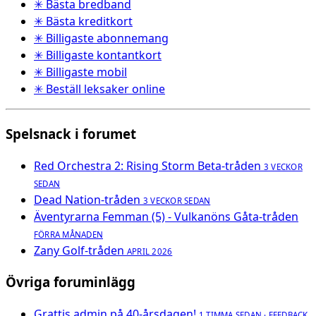
✳ Bästa bredband
✳ Bästa kreditkort
✳ Billigaste abonnemang
✳ Billigaste kontantkort
✳ Billigaste mobil
✳ Beställ leksaker online
Spelsnack i forumet
Red Orchestra 2: Rising Storm Beta-tråden
3 VECKOR
SEDAN
Dead Nation-tråden
3 VECKOR SEDAN
Äventyrarna Femman (5) - Vulkanöns Gåta-tråden
FÖRRA MÅNADEN
Zany Golf-tråden
APRIL 2026
Övriga foruminlägg
Grattis admin på 40-årsdagen!
1 TIMMA SEDAN · FEEDBACK