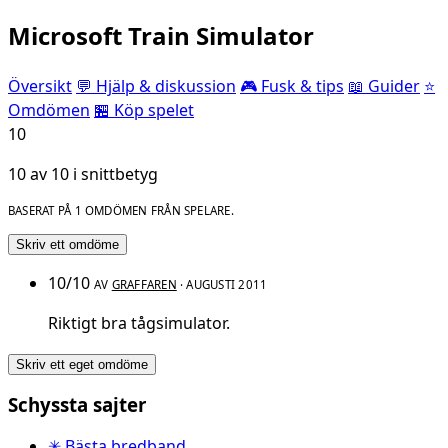
Microsoft Train Simulator
Översikt
💬 Hjälp & diskussion
🎮 Fusk & tips
📖 Guider
⭐
Omdömen
🏪 Köp spelet
10
10 av 10 i snittbetyg
BASERAT PÅ 1 OMDÖMEN FRÅN SPELARE.
Skriv ett omdöme
10/10
AV
GRAFFAREN
· AUGUSTI 2011
Riktigt bra tågsimulator.
Skriv ett eget omdöme
Schyssta sajter
✳ Bästa bredband