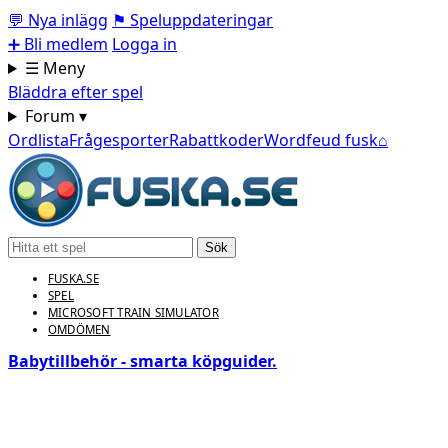
💬
Nya inlägg
⚑
Speluppdateringar
➕
Bli medlem
Logga in
☰ Meny
Bläddra efter spel
Forum ▾
Ordlista
Frågesporter
Rabattkoder
Wordfeud fusk
⌂
Sök
FUSKA.SE
SPEL
MICROSOFT TRAIN SIMULATOR
OMDÖMEN
Babytillbehör - smarta köpguider.