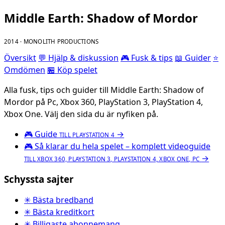
Middle Earth: Shadow of Mordor
2014 · MONOLITH PRODUCTIONS
Översikt
💬 Hjälp & diskussion
🎮 Fusk & tips
📖 Guider
⭐
Omdömen
🏪 Köp spelet
Alla fusk, tips och guider till Middle Earth: Shadow of
Mordor på Pc, Xbox 360, PlayStation 3, PlayStation 4,
Xbox One. Välj den sida du är nyfiken på.
🎮
Guide
→
TILL PLAYSTATION 4
🎮
Så klarar du hela spelet – komplett videoguide
→
TILL XBOX 360, PLAYSTATION 3, PLAYSTATION 4, XBOX ONE, PC
Schyssta sajter
✳ Bästa bredband
✳ Bästa kreditkort
✳ Billigaste abonnemang