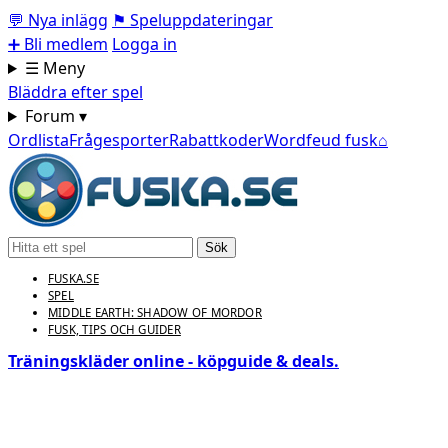
💬
Nya inlägg
⚑
Speluppdateringar
➕
Bli medlem
Logga in
☰ Meny
Bläddra efter spel
Forum ▾
Ordlista
Frågesporter
Rabattkoder
Wordfeud fusk
⌂
Sök
FUSKA.SE
SPEL
MIDDLE EARTH: SHADOW OF MORDOR
FUSK, TIPS OCH GUIDER
Träningskläder online - köpguide & deals.