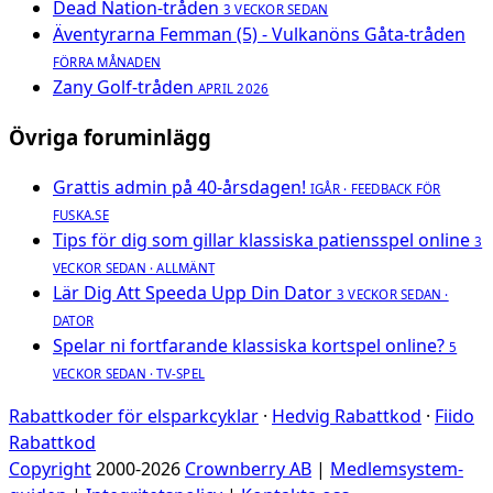
Dead Nation-tråden
3 VECKOR SEDAN
Äventyrarna Femman (5) - Vulkanöns Gåta-tråden
FÖRRA MÅNADEN
Zany Golf-tråden
APRIL 2026
Övriga foruminlägg
Grattis admin på 40-årsdagen!
IGÅR · FEEDBACK FÖR
FUSKA.SE
Tips för dig som gillar klassiska patiensspel online
3
VECKOR SEDAN · ALLMÄNT
Lär Dig Att Speeda Upp Din Dator
3 VECKOR SEDAN ·
DATOR
Spelar ni fortfarande klassiska kortspel online?
5
VECKOR SEDAN · TV-SPEL
Rabattkoder för elsparkcyklar
·
Hedvig Rabattkod
·
Fiido
Rabattkod
Copyright
2000-2026
Crownberry AB
|
Medlemsystem-