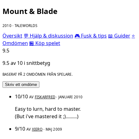
Mount & Blade
2010 · TALEWORLDS
Översikt
💬 Hjälp & diskussion
🎮 Fusk & tips
📖 Guider
⭐
Omdömen
🏪 Köp spelet
9.5
9.5 av 10 i snittbetyg
BASERAT PÅ 2 OMDÖMEN FRÅN SPELARE.
Skriv ett omdöme
10/10
AV
FISKARFRED
· JANUARI 2010
Easy to lurn, hard to master.
(But i've mastered it ;).........)
9/10
AV
XIERO
· MAJ 2009