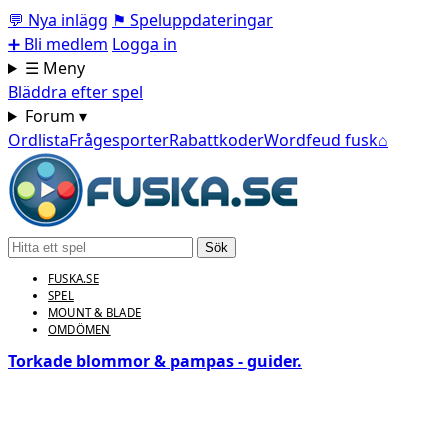
💬
Nya inlägg
⚑
Speluppdateringar
➕
Bli medlem
Logga in
☰ Meny
Bläddra efter spel
Forum ▾
Ordlista
Frågesporter
Rabattkoder
Wordfeud fusk
⌂
Sök
FUSKA.SE
SPEL
MOUNT & BLADE
OMDÖMEN
Torkade blommor & pampas - guider.