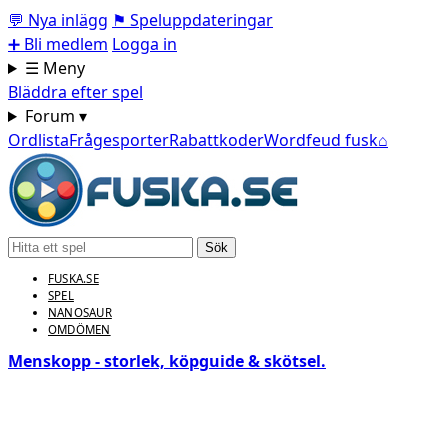
💬
Nya inlägg
⚑
Speluppdateringar
➕
Bli medlem
Logga in
☰ Meny
Bläddra efter spel
Forum ▾
Ordlista
Frågesporter
Rabattkoder
Wordfeud fusk
⌂
Sök
FUSKA.SE
SPEL
NANOSAUR
OMDÖMEN
Menskopp - storlek, köpguide & skötsel.