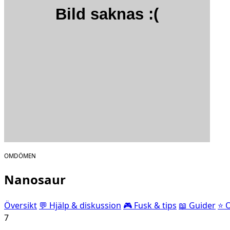
OMDÖMEN
Nanosaur
Översikt
💬 Hjälp & diskussion
🎮 Fusk & tips
📖 Guider
⭐ 
7