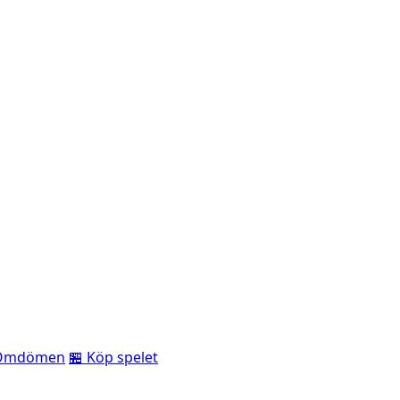
Omdömen
🏪 Köp spelet