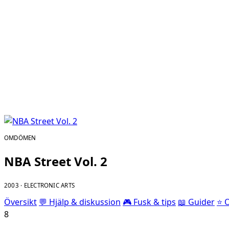
OMDÖMEN
NBA Street Vol. 2
2003 · ELECTRONIC ARTS
Översikt
💬 Hjälp & diskussion
🎮 Fusk & tips
📖 Guider
⭐ 
8