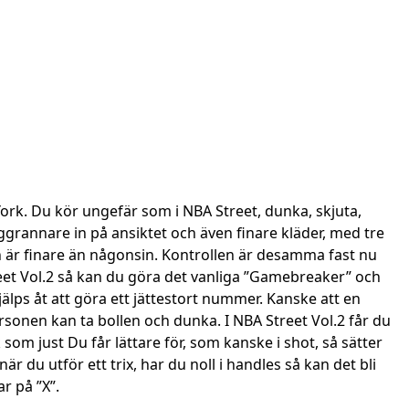
 York. Du kör ungefär som i NBA Street, dunka, skjuta,
grannare in på ansiktet och även finare kläder, med tre
n är finare än någonsin. Kontrollen är desamma fast nu
treet Vol.2 så kan du göra det vanliga ”Gamebreaker” och
älps åt att göra ett jättestort nummer. Kanske att en
sonen kan ta bollen och dunka. I NBA Street Vol.2 får du
om just Du får lättare för, som kanske i shot, så sätter
r du utför ett trix, har du noll i handles så kan det bli
r på ”X”.