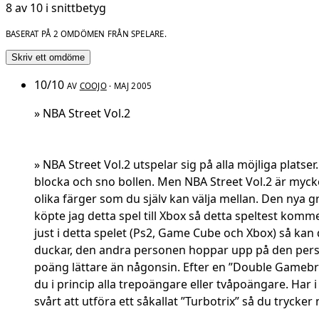
8 av 10 i snittbetyg
BASERAT PÅ 2 OMDÖMEN FRÅN SPELARE.
Skriv ett omdöme
10/10
AV
COOJO
· MAJ 2005
» NBA Street Vol.2
» NBA Street Vol.2 utspelar sig på alla möjliga plats
blocka och sno bollen. Men NBA Street Vol.2 är mycke
olika färger som du själv kan välja mellan. Den nya 
köpte jag detta spel till Xbox så detta speltest komm
just i detta spelet (Ps2, Game Cube och Xbox) så kan
duckar, den andra personen hoppar upp på den person
poäng lättare än någonsin. Efter en ”Double Gamebreak
du i princip alla trepoängare eller tvåpoängare. Har i
svårt att utföra ett såkallat ”Turbotrix” så du tryck