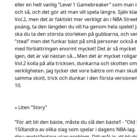
eller en helt vanlig ”Level 1 Gamebreaker” som man in
och så, och det gör att man vill spela längre. Själv k
Vol.2, men det är faktiskt mer verkligt än i NBA Street
poäng, ta den längden du vill ha genom hela spelet! J
ska du ta den största storleken på gubbarna, och sen 
”steal” men det funkar bäst på små personer också e
med förbättringen enormt mycket! Det är så mycket bä
igen, det är väl nästan så.., Men det är mycket rolig
Vol.2 kolla på alla tricksen, dunkarna och skotten om 
verkligheten. Jag tycker det vore bättre om man skul
samma skott, trick och dunkar i den första versionen.., 
10.
» Liten ”Story”
”För att bli den bäste, måste du slå den bäste!! - ”
150landra av olika slag som spelar i dagens NBA-lag.
dina motståndare utan problem. Ditt mål är att bli d