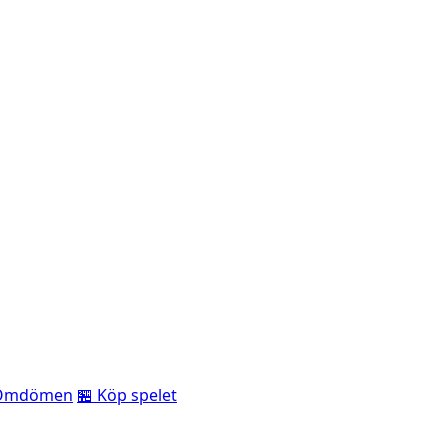
Omdömen
🏪 Köp spelet