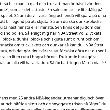
 så blir man ju glad och tror att man är bäst i världen
e”, som är det lättaste. En sak som är lite lite dålig på
 spelet. Så om du vill vara lång och endå vill spara på dina
 att bli legend på att skjuta. Så om du ska dunka/blocka
u ta näst minsta eller minsta. Sen finns det ju dom där
no bollen. Så enligt mig har NBA Street Vol.2 lyckats
a, blocka, dunka, blocka och skjuta runt o runt och om
a snacka om trick, skott och dunkar så kan du i NBA Stret
ruta, och det gör det svårare att försöka göra det du ser i
ara en liten ruta i högra hörnet. Du kunde bara göra
ästan alla vill ha variation. Så förbättringen får en nia. 9 /
lsammans med 25 andra NBA-legender utmanar dig,ioch över
ar och häftiga skott och de snyggaste trixen så ”äger” du
g spela mot polare eller i samma lag som ni tillsammans