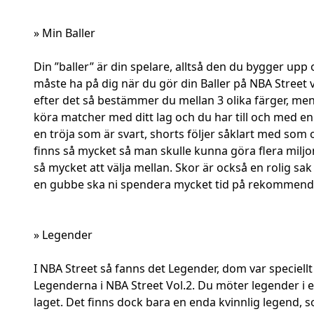
» Min Baller
Din ”baller” är din spelare, alltså den du bygger upp 
måste ha på dig när du gör din Baller på NBA Street v
efter det så bestämmer du mellan 3 olika färger, men d
köra matcher med ditt lag och du har till och med en 
en tröja som är svart, shorts följer såklart med som o
finns så mycket så man skulle kunna göra flera miljon
så mycket att välja mellan. Skor är också en rolig sak
en gubbe ska ni spendera mycket tid på rekommende
» Legender
I NBA Street så fanns det Legender, dom var speciellt
Legenderna i NBA Street Vol.2. Du möter legender i e
laget. Det finns dock bara en enda kvinnlig legend, s