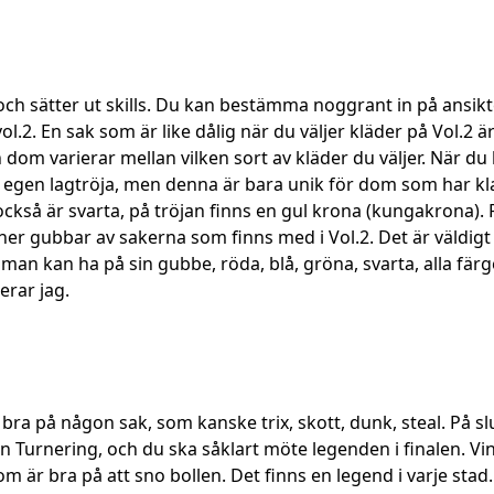
och sätter ut skills. Du kan bestämma noggrant in på ansikte
ol.2. En sak som är like dålig när du väljer kläder på Vol.2 
om varierar mellan vilken sort av kläder du väljer. När du k
egen lagtröja, men denna är bara unik för dom som har klarat 
ckså är svarta, på tröjan finns en gul krona (kungakrona). P
er gubbar av sakerna som finns med i Vol.2. Det är väldigt r
 man kan ha på sin gubbe, röda, blå, gröna, svarta, alla färg
rar jag.
 bra på någon sak, som kanske trix, skott, dunk, steal. På 
n Turnering, och du ska såklart möte legenden i finalen. V
om är bra på att sno bollen. Det finns en legend i varje stad