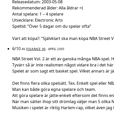
Releasedatum: 2003-05-08
Rekommenderad ålder: Alla åldrar =)
Antal spelare: 1 – 4 spelare
Utvecklare: Electronic Arts
Speltid: ”Över 5 dagar om du spelar ofta”
Värt att köpa?: ”Självklart ska man köpa NBA Street Vo
6/10
AV
FOLKRACE_90
· APRIL 2005
NBA Street Vol. 2 är ett av ganska många NBA-spel. 
Tyvärr så är inte realismen något vidare bra i det här 
Spelet är som sagt ett basket spel. Vilket annars är j
Det finns flera olika spelsätt. Tex. Enkelt spel eller
Man kan både göra egna spelare och team.
Att göra spelare är jätte-enkelt eftersom det finns e
När man sätter ihop sitt drömlag väljer man 5 olika 
Musiken i spelet är riktig Harlem-rap, vilket även jag tr