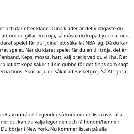
t och där efter kläder. Dina kläder är det viktigaste du
är att om du gillar en tröja, så måste du köpa byxorna med,
larat spelet får du ”joina” ett såkallat NBA lag. Då du kan
spelet. När du klarat spelet får du en till tröja, det är
anband, Keps, mössa, hatt, välj precis vad du vill ha. Det
oligt att köpa saker till sin gubbe för det finns som sagt
erna finns. Skor är ju en såkallad Basketgrej. Så Att göra
slutet av området Legender så kommer en lista över alla
inner du, kan du välja legenden och få honom/henne i
. Du börjar i New York. Nu kommer listan på alla