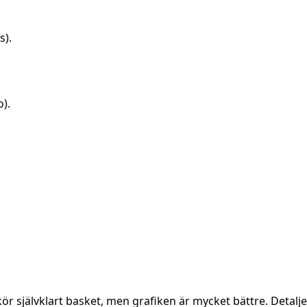
s).
o).
kör självklart basket, men grafiken är mycket bättre. Detal