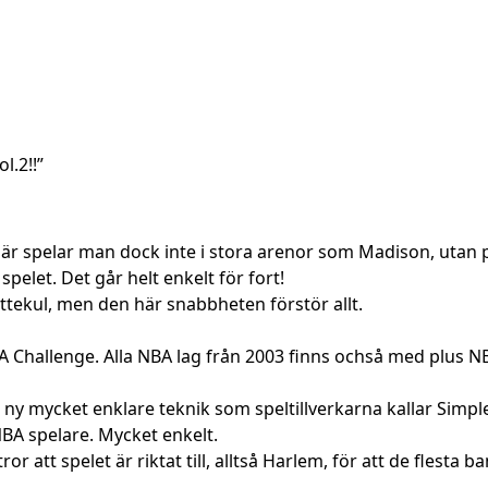
l.2!!”
Här spelar man dock inte i stora arenor som Madison, utan 
spelet. Det går helt enkelt för fort!
ättekul, men den här snabbheten förstör allt.
 NBA Challenge. Alla NBA lag från 2003 finns ochså med plus NB
n ny mycket enklare teknik som speltillverkarna kallar Simpl
NBA spelare. Mycket enkelt.
or att spelet är riktat till, alltså Harlem, för att de flesta b