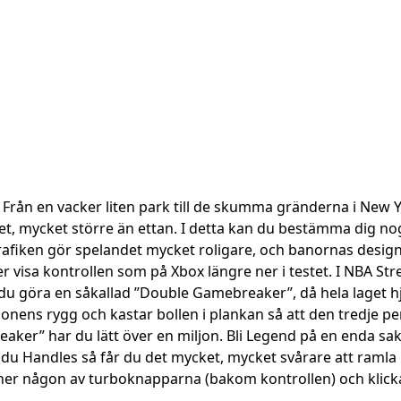
er. Från en vacker liten park till de skumma gränderna i New
t, mycket större än ettan. I detta kan du bestämma dig nog
grafiken gör spelandet mycket roligare, och banornas desig
er visa kontrollen som på Xbox längre ner i testet. I NBA S
 du göra en såkallad ”Double Gamebreaker”, då hela laget hj
ens rygg och kastar bollen i plankan så att den tredje per
er” har du lätt över en miljon. Bli Legend på en enda sak s
 du Handles så får du det mycket, mycket svårare att ramla nä
er ner någon av turboknapparna (bakom kontrollen) och klicka