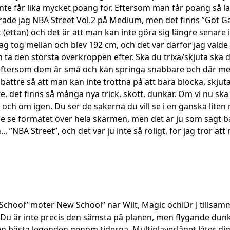
te får lika mycket poäng för. Eftersom man får poäng så lätt
larade jag NBA Street Vol.2 på Medium, men det finns ”Got Gam
 (ettan) och det är att man kan inte göra sig längre senare i
ag tog mellan och blev 192 cm, och det var därför jag valde
ta den största överkroppen efter. Ska du trixa/skjuta ska d
ftersom dom är små och kan springa snabbare och där med s
ttre så att man kan inte tröttna på att bara blocka, skjut
are, det finns så många nya trick, skott, dunkar. Om vi nu sk
och om igen. Du ser de sakerna du vill se i en ganska liten 
le se formatet över hela skärmen, men det är ju som sagt b
”NBA Street”, och det var ju inte så roligt, för jag tror att n
Old School” möter New School” när Wilt, Magic ochiDr J til
 Du är inte precis den sämsta på planen, men flygande dunk
en bästa legenden genom tiderna. Multiplayerläget låter di