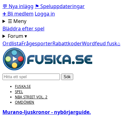
💬
Nya inlägg
⚑
Speluppdateringar
➕
Bli medlem
Logga in
☰ Meny
Bläddra efter spel
Forum ▾
Ordlista
Frågesporter
Rabattkoder
Wordfeud fusk
⌂
Sök
FUSKA.SE
SPEL
NBA STREET VOL. 2
OMDÖMEN
Murano‑ljuskronor - nybörjarguide.