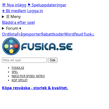
💬
Nya inlägg
⚑
Speluppdateringar
➕
Bli medlem
Logga in
☰ Meny
Bläddra efter spel
Forum ▾
Ordlista
Frågesporter
Rabattkoder
Wordfeud fusk
⌂
Sök
FUSKA.SE
SPEL
NEED FOR SPEED: NITRO
KÖP SPELET
Köpa resväska - storlek & kvalitet.