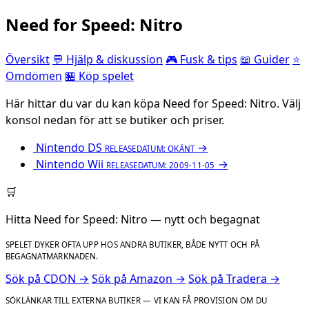
Need for Speed: Nitro
Översikt
💬 Hjälp & diskussion
🎮 Fusk & tips
📖 Guider
⭐
Omdömen
🏪 Köp spelet
Här hittar du var du kan köpa Need for Speed: Nitro. Välj
konsol nedan för att se butiker och priser.
Nintendo DS
→
RELEASEDATUM: OKÄNT
Nintendo Wii
→
RELEASEDATUM: 2009-11-05
🛒
Hitta Need for Speed: Nitro — nytt och begagnat
SPELET DYKER OFTA UPP HOS ANDRA BUTIKER, BÅDE NYTT OCH PÅ
BEGAGNATMARKNADEN.
Sök på CDON →
Sök på Amazon →
Sök på Tradera →
SÖKLÄNKAR TILL EXTERNA BUTIKER — VI KAN FÅ PROVISION OM DU