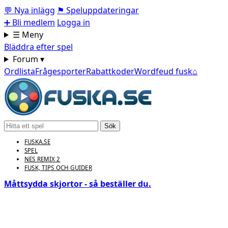
💬
Nya inlägg
⚑
Speluppdateringar
➕
Bli medlem
Logga in
☰ Meny
Bläddra efter spel
Forum ▾
Ordlista
Frågesporter
Rabattkoder
Wordfeud fusk
⌂
Sök
FUSKA.SE
SPEL
NES REMIX 2
FUSK, TIPS OCH GUIDER
Måttsydda skjortor - så beställer du.