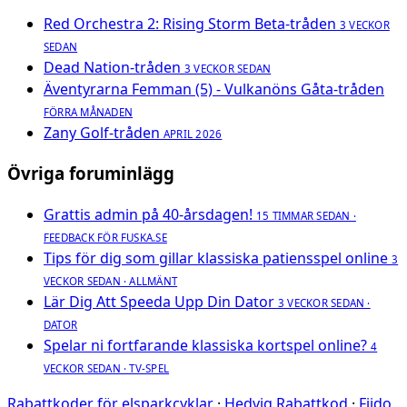
Red Orchestra 2: Rising Storm Beta-tråden
3 VECKOR
SEDAN
Dead Nation-tråden
3 VECKOR SEDAN
Äventyrarna Femman (5) - Vulkanöns Gåta-tråden
FÖRRA MÅNADEN
Zany Golf-tråden
APRIL 2026
Övriga foruminlägg
Grattis admin på 40-årsdagen!
15 TIMMAR SEDAN ·
FEEDBACK FÖR FUSKA.SE
Tips för dig som gillar klassiska patiensspel online
3
VECKOR SEDAN · ALLMÄNT
Lär Dig Att Speeda Upp Din Dator
3 VECKOR SEDAN ·
DATOR
Spelar ni fortfarande klassiska kortspel online?
4
VECKOR SEDAN · TV-SPEL
Rabattkoder för elsparkcyklar
·
Hedvig Rabattkod
·
Fiido