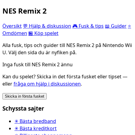
NES Remix 2
Översikt
💬 Hjälp & diskussion
🎮 Fusk & tips
📖 Guider
⭐
Omdömen
🏪 Köp spelet
Alla fusk, tips och guider till NES Remix 2 på Nintendo Wii
U. Välj den sida du är nyfiken på.
Inga fusk till NES Remix 2 ännu
Kan du spelet? Skicka in det första fusket eller tipset —
eller
fråga om hjälp i diskussionen
.
Skicka in första fusket
Schyssta sajter
✳ Bästa bredband
✳ Bästa kreditkort