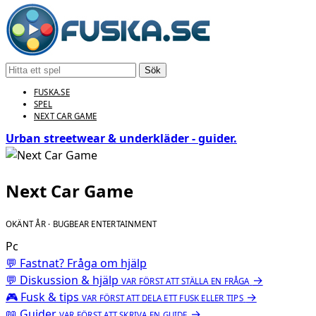
Sök
FUSKA.SE
SPEL
NEXT CAR GAME
Urban streetwear & underkläder - guider.
Next Car Game
OKÄNT ÅR · BUGBEAR ENTERTAINMENT
Pc
💬 Fastnat? Fråga om hjälp
💬
Diskussion & hjälp
→
VAR FÖRST ATT STÄLLA EN FRÅGA
🎮
Fusk & tips
→
VAR FÖRST ATT DELA ETT FUSK ELLER TIPS
📖
Guider
→
VAR FÖRST ATT SKRIVA EN GUIDE