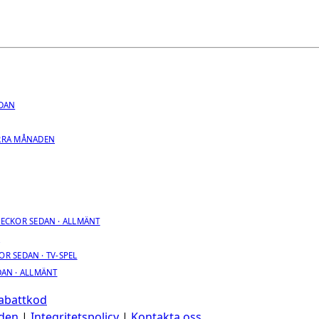
.
EDAN
RRA MÅNADEN
VECKOR SEDAN · ALLMÄNT
R
OR SEDAN · TV-SPEL
DAN · ALLMÄNT
Rabattkod
den
|
Integritetspolicy
|
Kontakta oss