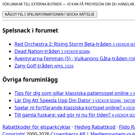
SÖKLÄNKAR TILL EXTERNA BUTIKER — VI KAN FÅ PROVISION OM DU HANDLAR
NÅGOT FEL I SPELINFORMATIONEN? SKICKA RÄTTELSE
Spelsnack i forumet
Red Orchestra 2: Rising Storm Beta-tråden
3 VECKOR S
Dead Nation-tråden
3 VECKOR SEDAN
Äventyrarna Femman (5) - Vulkanöns Gåta-tråden
FÖ
Zany Golf-tråden
APRIL 2026
Övriga foruminlägg
Tips för dig som gillar klassiska patiensspel online
3 
Lär Dig Att Speeda Upp Din Dator
3 VECKOR SEDAN · DATO
Spelar ni fortfarande klassiska kortspel online?
4 VECK
Till gamla fuskare: vad gör ni nu för tiden?
4 VECKOR SE
Rabattkoder för elsparkcyklar
·
Hedvig Rabattkod
·
Fiido 
Copyright
2000-2026
Crownberry AB
|
Medlemsystem-gui