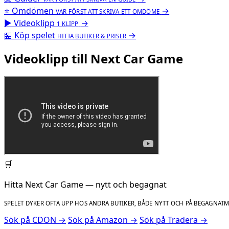
⭐
Omdömen
→
VAR FÖRST ATT SKRIVA ETT OMDÖME
▶
Videoklipp
→
1 KLIPP
🏪
Köp spelet
→
HITTA BUTIKER & PRISER
Videoklipp till Next Car Game
🛒
Hitta Next Car Game — nytt och begagnat
SPELET DYKER OFTA UPP HOS ANDRA BUTIKER, BÅDE NYTT OCH PÅ BEGAGNAT
Sök på CDON →
Sök på Amazon →
Sök på Tradera →