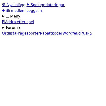
💬
Nya inlägg
⚑
Speluppdateringar
➕
Bli medlem
Logga in
☰ Meny
Bläddra efter spel
Forum ▾
Ordlista
Frågesporter
Rabattkoder
Wordfeud fusk
⌂