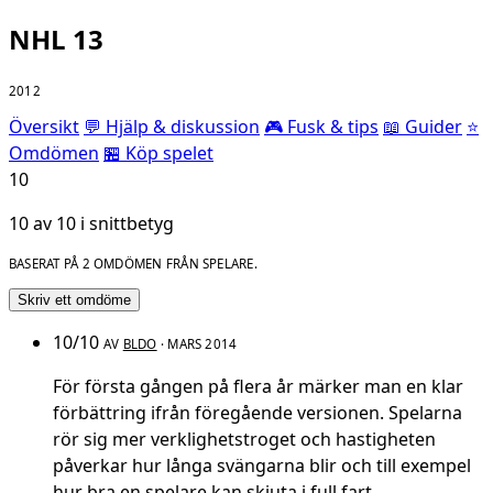
NHL 13
2012
Översikt
💬 Hjälp & diskussion
🎮 Fusk & tips
📖 Guider
⭐
Omdömen
🏪 Köp spelet
10
10 av 10 i snittbetyg
BASERAT PÅ 2 OMDÖMEN FRÅN SPELARE.
Skriv ett omdöme
10/10
AV
BLDO
· MARS 2014
För första gången på flera år märker man en klar
förbättring ifrån föregående versionen. Spelarna
rör sig mer verklighetstroget och hastigheten
påverkar hur långa svängarna blir och till exempel
hur bra en spelare kan skjuta i full fart.