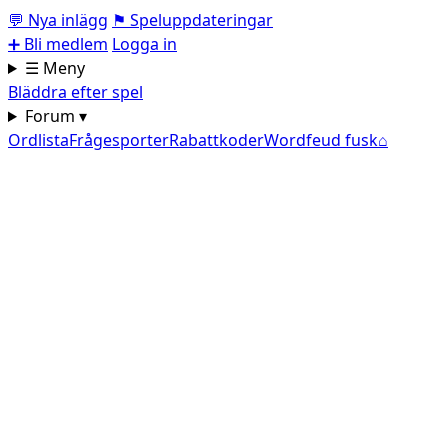
💬
Nya inlägg
⚑
Speluppdateringar
➕
Bli medlem
Logga in
☰ Meny
Bläddra efter spel
Forum ▾
Ordlista
Frågesporter
Rabattkoder
Wordfeud fusk
⌂