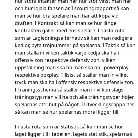
hur stora intäkter man har, hur stor vinst man har
och hur lojala fansen är. I scoutingrapport så kan
man se hur bra spelare man har att köpa vid
draften. I Kontrakt så kan man se hur länge
kontrakten gäller med ens spelare. I nästa ruta
som är Lagledningsalternativ så kan man redigera
kedjor, byta tröjnummer på spelarna. I Taktik så kan
man ställa in vilken taktik varje kedja ska ha i
offensiv zon respektive defensiv zon, vilken
uppställning man ska ha man ska ha i powerplay
respektive boxplay. Tillsist så ställer man in vilket
tryck man ska ha i offensiv respektive defensiv zon.
I Träningsschema så ställer man in vilken slags
träningstyp man vill ha och alla träningstyper höjer
spelarnas attribut på något. I Utvecklingsrapporter
så kan man se hur spelarnas moral ligger till.
I nästa ruta som är Statistik så kan man se hur
laget ligger till i tabellen, lagets statistik, spelarnas