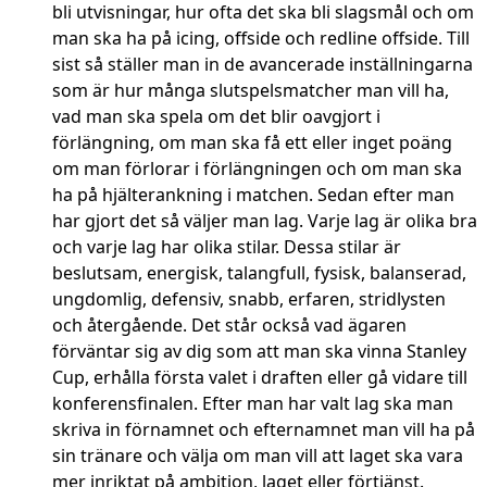
bli utvisningar, hur ofta det ska bli slagsmål och om
man ska ha på icing, offside och redline offside. Till
sist så ställer man in de avancerade inställningarna
som är hur många slutspelsmatcher man vill ha,
vad man ska spela om det blir oavgjort i
förlängning, om man ska få ett eller inget poäng
om man förlorar i förlängningen och om man ska
ha på hjälterankning i matchen. Sedan efter man
har gjort det så väljer man lag. Varje lag är olika bra
och varje lag har olika stilar. Dessa stilar är
beslutsam, energisk, talangfull, fysisk, balanserad,
ungdomlig, defensiv, snabb, erfaren, stridlysten
och återgående. Det står också vad ägaren
förväntar sig av dig som att man ska vinna Stanley
Cup, erhålla första valet i draften eller gå vidare till
konferensfinalen. Efter man har valt lag ska man
skriva in förnamnet och efternamnet man vill ha på
sin tränare och välja om man vill att laget ska vara
mer inriktat på ambition, laget eller förtjänst.