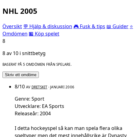
NHL 2005
Översikt
💬 Hjälp & diskussion
🎮 Fusk & tips
📖 Guider
⭐
Omdömen
🏪 Köp spelet
8
8 av 10 i snittbetyg
BASERAT PÅ 5 OMDÖMEN FRÅN SPELARE.
Skriv ett omdöme
8/10
AV
DRETSKIT
· JANUARI 2006
Genre: Sport
Utvecklare: EA Sports
Releaseår: 2004
I detta hockeyspel så kan man spela flera olika
speltyper men det mest innehållsrike är Dynasty