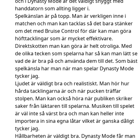
och i Dynasty Mode är det väldigt snyggt med
handdatorn som allting ligger i.
Spelkänslan är på topp. Man är verkligen inne i
matchen och man kan tacklas så det bara stänker
om det med Bruise Control för där kan man göra
höfttacklingar som är mycket effektivare.
Direktskotten man kan göra är helt otroliga. Med
de olika tecken som spelarna har så kan man lätt se
vad de är bra på och använda dem till det. Som bäst
spelkänsla har man när man spelar Dynasty Mode
tycker jag.
Ljudet är väldigt bra och realistiskt. Man hör hur
hårda tacklingarna är och när pucken träffar
stolpen. Man kan också höra när publiken skriker
saker från läktaren till spelarna. Musiken till spelet
är väl inte så värst bra och man kan heller inte
importera in sina egna låtar vilket är ganska dåligt
tycker jag.
Hållbarheten är väldigt bra. Dynasty Mode får man