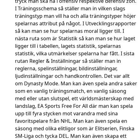
tryck man ska ha i offensiv respektive defensiv zon.
I Träningsschema så ställer man in vilken slags
träningstyp man vill ha och alla träningstyper höjer
spelarnas attribut på något. I Utvecklingsrapporter
så kan man se hur spelarnas moral ligger till. I
nästa ruta som är Statistik så kan man se hur laget
ligger till i tabellen, lagets statistik, spelarnas
statistik, vilka utmärkelser spelarna har fått. I sista
rutan Regler & Inställningar så ställer man in
reglerna, spelinställningar, bildinställningar,
ljudinställningar och handkontrollen. Det var allt
om Dynasty Mode. Man kan även spela andra saker
som en vanlig träningsmatch, en vanlig säsong
med eller utan slutspel, ett världsmästerskap med
landslag, EA Sports Free For All där man kan spela
upp till fyra stycken mot varandra med sina
favoritspelare från NHL. Man kan även spela en
säsong med olika elitligor som är Elitserien, Finska
SM-Liga och tycka DEL. Man kan även skapa ett