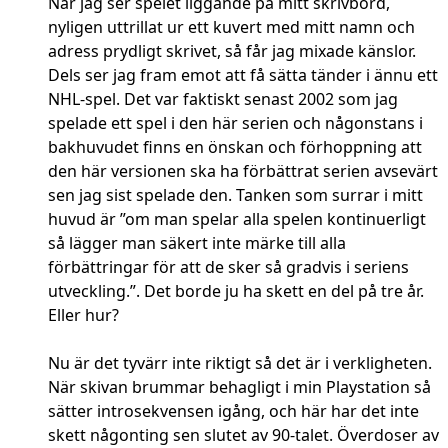
När jag ser spelet liggande på mitt skrivbord,
nyligen uttrillat ur ett kuvert med mitt namn och
adress prydligt skrivet, så får jag mixade känslor.
Dels ser jag fram emot att få sätta tänder i ännu ett
NHL-spel. Det var faktiskt senast 2002 som jag
spelade ett spel i den här serien och någonstans i
bakhuvudet finns en önskan och förhoppning att
den här versionen ska ha förbättrat serien avsevärt
sen jag sist spelade den. Tanken som surrar i mitt
huvud är ”om man spelar alla spelen kontinuerligt
så lägger man säkert inte märke till alla
förbättringar för att de sker så gradvis i seriens
utveckling.”. Det borde ju ha skett en del på tre år.
Eller hur?
Nu är det tyvärr inte riktigt så det är i verkligheten.
När skivan brummar behagligt i min Playstation så
sätter introsekvensen igång, och här har det inte
skett någonting sen slutet av 90-talet. Överdoser av