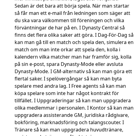
Sedan är det bara att börja spela. När man startar
så får man ett e-mail från ledningen som säger att
du ska vara välkommen till föreningen och vilka
förväntningar de har på en. I Dynasty Central så
finns det flera olika saker att göra. I Dag-För-Dag så
kan man gå till en match och spela den, simulera en
match om man inte orkar att spela den, kolla i
kalendern vilka matcher man har framför sig, kolla
på sin e-post, spara Dynasty-Mode eller avsluta
Dynasty-Mode. I GM-alternativ så kan man göra ett
flertal saker. I spelövergångar så kan man byta
spelare med andra lag. I Free agents så kan man
köpa spelare som inte har något kontrakt för
tillfället. I Uppgraderingar så kan man uppgradera
olika medlemmar i personalen. I Kontor så kan man
uppgradera assisterande GM, juridiska rådgivare,
bokföring, marknadsföring och talangscouter. I
Tränare så kan man uppgradera huvudtränare,