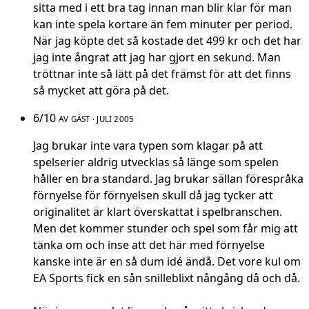
sitta med i ett bra tag innan man blir klar för man
kan inte spela kortare än fem minuter per period.
När jag köpte det så kostade det 499 kr och det har
jag inte ångrat att jag har gjort en sekund. Man
tröttnar inte så lätt på det främst för att det finns
så mycket att göra på det.
6/10
AV GÄST · JULI 2005
Jag brukar inte vara typen som klagar på att
spelserier aldrig utvecklas så länge som spelen
håller en bra standard. Jag brukar sällan förespråka
förnyelse för förnyelsen skull då jag tycker att
originalitet är klart överskattat i spelbranschen.
Men det kommer stunder och spel som får mig att
tänka om och inse att det här med förnyelse
kanske inte är en så dum idé ändå. Det vore kul om
EA Sports fick en sån snilleblixt nångång då och då.