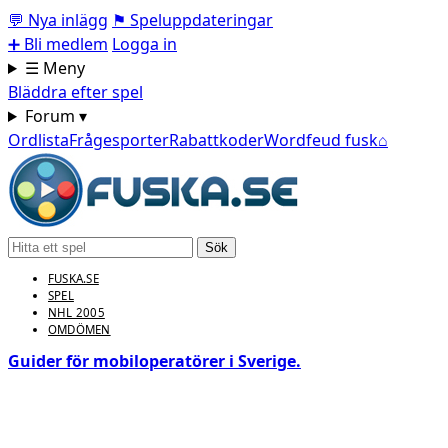
💬
Nya inlägg
⚑
Speluppdateringar
➕
Bli medlem
Logga in
☰ Meny
Bläddra efter spel
Forum ▾
Ordlista
Frågesporter
Rabattkoder
Wordfeud fusk
⌂
Sök
FUSKA.SE
SPEL
NHL 2005
OMDÖMEN
Guider för mobiloperatörer i Sverige.