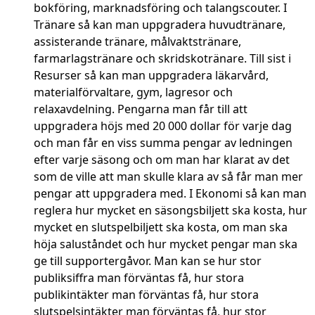
bokföring, marknadsföring och talangscouter. I
Tränare så kan man uppgradera huvudtränare,
assisterande tränare, målvaktstränare,
farmarlagstränare och skridskotränare. Till sist i
Resurser så kan man uppgradera läkarvård,
materialförvaltare, gym, lagresor och
relaxavdelning. Pengarna man får till att
uppgradera höjs med 20 000 dollar för varje dag
och man får en viss summa pengar av ledningen
efter varje säsong och om man har klarat av det
som de ville att man skulle klara av så får man mer
pengar att uppgradera med. I Ekonomi så kan man
reglera hur mycket en säsongsbiljett ska kosta, hur
mycket en slutspelbiljett ska kosta, om man ska
höja saluståndet och hur mycket pengar man ska
ge till supportergåvor. Man kan se hur stor
publiksiffra man förväntas få, hur stora
publikintäkter man förväntas få, hur stora
slutspelsintäkter man förväntas få, hur stor