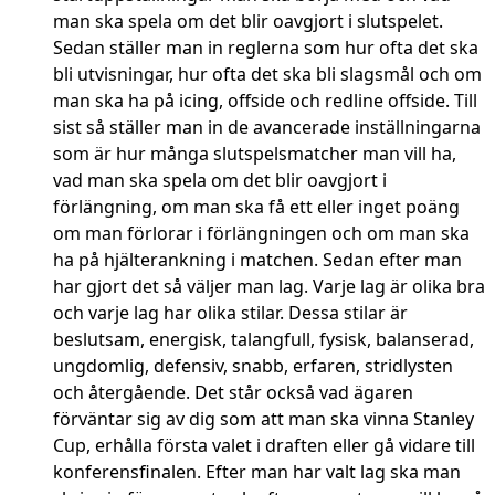
man ska spela om det blir oavgjort i slutspelet.
Sedan ställer man in reglerna som hur ofta det ska
bli utvisningar, hur ofta det ska bli slagsmål och om
man ska ha på icing, offside och redline offside. Till
sist så ställer man in de avancerade inställningarna
som är hur många slutspelsmatcher man vill ha,
vad man ska spela om det blir oavgjort i
förlängning, om man ska få ett eller inget poäng
om man förlorar i förlängningen och om man ska
ha på hjälterankning i matchen. Sedan efter man
har gjort det så väljer man lag. Varje lag är olika bra
och varje lag har olika stilar. Dessa stilar är
beslutsam, energisk, talangfull, fysisk, balanserad,
ungdomlig, defensiv, snabb, erfaren, stridlysten
och återgående. Det står också vad ägaren
förväntar sig av dig som att man ska vinna Stanley
Cup, erhålla första valet i draften eller gå vidare till
konferensfinalen. Efter man har valt lag ska man