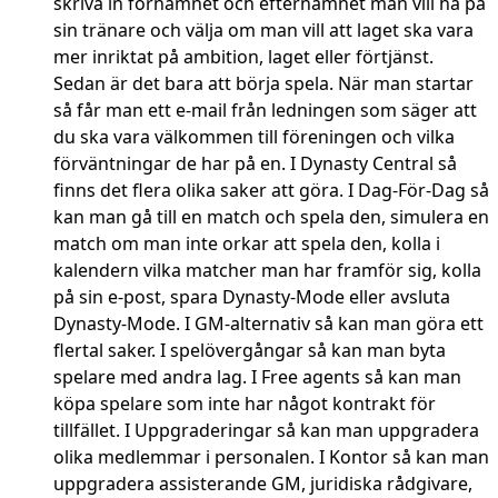
skriva in förnamnet och efternamnet man vill ha på
sin tränare och välja om man vill att laget ska vara
mer inriktat på ambition, laget eller förtjänst.
Sedan är det bara att börja spela. När man startar
så får man ett e-mail från ledningen som säger att
du ska vara välkommen till föreningen och vilka
förväntningar de har på en. I Dynasty Central så
finns det flera olika saker att göra. I Dag-För-Dag så
kan man gå till en match och spela den, simulera en
match om man inte orkar att spela den, kolla i
kalendern vilka matcher man har framför sig, kolla
på sin e-post, spara Dynasty-Mode eller avsluta
Dynasty-Mode. I GM-alternativ så kan man göra ett
flertal saker. I spelövergångar så kan man byta
spelare med andra lag. I Free agents så kan man
köpa spelare som inte har något kontrakt för
tillfället. I Uppgraderingar så kan man uppgradera
olika medlemmar i personalen. I Kontor så kan man
uppgradera assisterande GM, juridiska rådgivare,