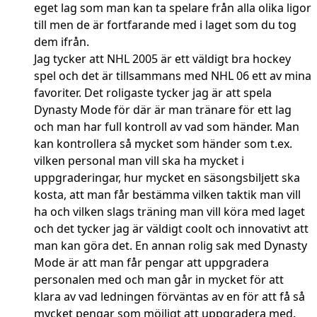
eget lag som man kan ta spelare från alla olika ligor
till men de är fortfarande med i laget som du tog
dem ifrån.
Jag tycker att NHL 2005 är ett väldigt bra hockey
spel och det är tillsammans med NHL 06 ett av mina
favoriter. Det roligaste tycker jag är att spela
Dynasty Mode för där är man tränare för ett lag
och man har full kontroll av vad som händer. Man
kan kontrollera så mycket som händer som t.ex.
vilken personal man vill ska ha mycket i
uppgraderingar, hur mycket en säsongsbiljett ska
kosta, att man får bestämma vilken taktik man vill
ha och vilken slags träning man vill köra med laget
och det tycker jag är väldigt coolt och innovativt att
man kan göra det. En annan rolig sak med Dynasty
Mode är att man får pengar att uppgradera
personalen med och man går in mycket för att
klara av vad ledningen förväntas av en för att få så
mycket pengar som möjligt att uppgradera med.