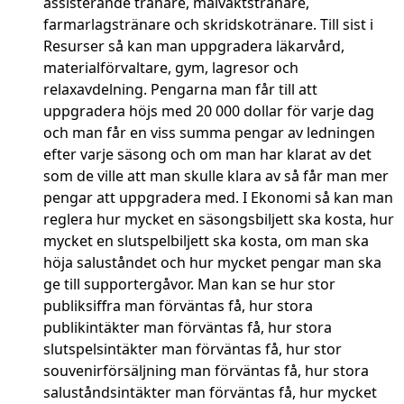
assisterande tränare, målvaktstränare,
farmarlagstränare och skridskotränare. Till sist i
Resurser så kan man uppgradera läkarvård,
materialförvaltare, gym, lagresor och
relaxavdelning. Pengarna man får till att
uppgradera höjs med 20 000 dollar för varje dag
och man får en viss summa pengar av ledningen
efter varje säsong och om man har klarat av det
som de ville att man skulle klara av så får man mer
pengar att uppgradera med. I Ekonomi så kan man
reglera hur mycket en säsongsbiljett ska kosta, hur
mycket en slutspelbiljett ska kosta, om man ska
höja saluståndet och hur mycket pengar man ska
ge till supportergåvor. Man kan se hur stor
publiksiffra man förväntas få, hur stora
publikintäkter man förväntas få, hur stora
slutspelsintäkter man förväntas få, hur stor
souvenirförsäljning man förväntas få, hur stora
saluståndsintäkter man förväntas få, hur mycket