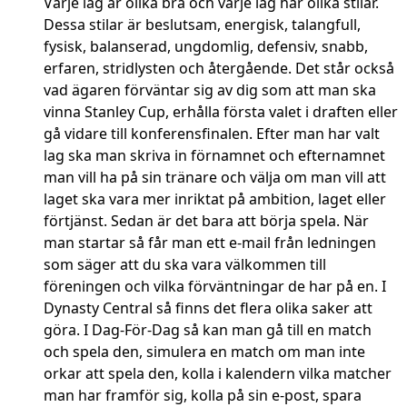
Varje lag är olika bra och varje lag har olika stilar.
Dessa stilar är beslutsam, energisk, talangfull,
fysisk, balanserad, ungdomlig, defensiv, snabb,
erfaren, stridlysten och återgående. Det står också
vad ägaren förväntar sig av dig som att man ska
vinna Stanley Cup, erhålla första valet i draften eller
gå vidare till konferensfinalen. Efter man har valt
lag ska man skriva in förnamnet och efternamnet
man vill ha på sin tränare och välja om man vill att
laget ska vara mer inriktat på ambition, laget eller
förtjänst. Sedan är det bara att börja spela. När
man startar så får man ett e-mail från ledningen
som säger att du ska vara välkommen till
föreningen och vilka förväntningar de har på en. I
Dynasty Central så finns det flera olika saker att
göra. I Dag-För-Dag så kan man gå till en match
och spela den, simulera en match om man inte
orkar att spela den, kolla i kalendern vilka matcher
man har framför sig, kolla på sin e-post, spara