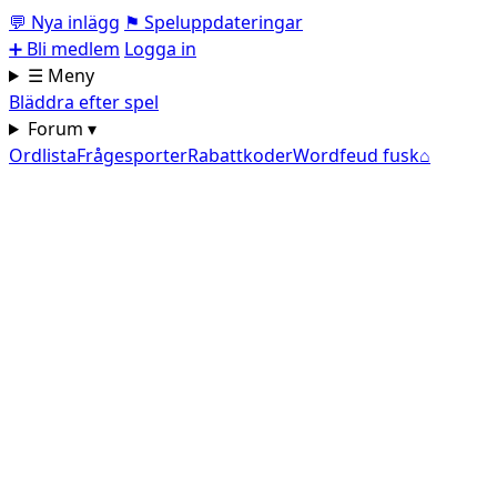
💬
Nya inlägg
⚑
Speluppdateringar
➕
Bli medlem
Logga in
☰ Meny
Bläddra efter spel
Forum ▾
Ordlista
Frågesporter
Rabattkoder
Wordfeud fusk
⌂