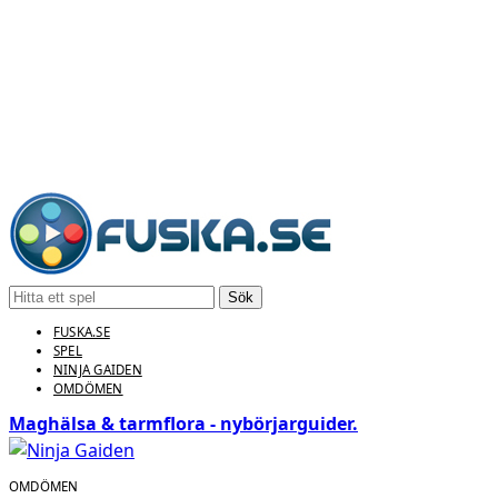
Sök
FUSKA.SE
SPEL
NINJA GAIDEN
OMDÖMEN
Maghälsa & tarmflora - nybörjarguider.
OMDÖMEN