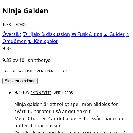
Ninja Gaiden
1988 · TECMO
Översikt
💬 Hjälp & diskussion
🎮 Fusk & tips
📖 Guider
⭐
Omdömen
🏪 Köp spelet
9.33
9.33 av 10 i snittbetyg
BASERAT PÅ 6 OMDÖMEN FRÅN SPELARE.
Skriv ett omdöme
9/10
AV
SKINNPYTTE
· APRIL 2005
Ninja gaiden är ett roligt spel, men alldeles för
svårt. I Charpter 1 så är det enkelt
Men i Chapter 2 är det alldeles för svårt när man
möter Riddar bossen.
Det skulle vara mycket roligare om det inte var så