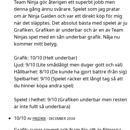
Team Ninja gör återigen ett superbt jobb men
denna gång ännu svårare. Spelet som jag pratar
om är Ninja Gaiden och var ett direkt köp för mig
när det släpptes. Det absolut bästa med spelet är ju
Grafiken. Grafiken är underbar och är en av Team
Ninjas spel med en sån underbar grafik. Nåja nu
kommer mitt betyg.
Grafik: 10/10 (Helt underbar)
Ljud: 9/10 (Lite smådåligt men duger gott och väl)
Hållbarhet: 8/10 (De kunde ha gjort bättre ifrån sig)
Spelbarhet: 9/10 (Spelet räcker ett långt tag så att
du hinner köpa andra spel)
Spelet i helhet: 9/10 (Grafiken underbar men resten
är inte fullt så underbara)
10/10
AV
FREDRIK
· DECEMBER 2004
Grafik: super snyggt och fram för allt är filmerna